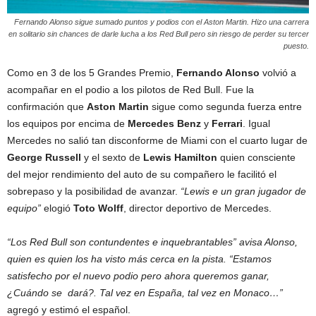
Fernando Alonso sigue sumado puntos y podios con el Aston Martin. Hizo una carrera
en solitario sin chances de darle lucha a los Red Bull pero sin riesgo de perder su tercer
puesto.
Como en 3 de los 5 Grandes Premio,
Fernando Alonso
volvió a
acompañar en el podio a los pilotos de Red Bull. Fue la
confirmación que
Aston Martin
sigue como segunda fuerza entre
los equipos por encima de
Mercedes Benz
y
Ferrari
. Igual
Mercedes no salió tan disconforme de Miami con el cuarto lugar de
George Russell
y el sexto de
Lewis Hamilton
quien consciente
del mejor rendimiento del auto de su compañero le facilitó el
sobrepaso y la posibilidad de avanzar.
“Lewis e un gran jugador de
equipo”
elogió
Toto Wolff
, director deportivo de Mercedes.
“Los Red Bull son contundentes e inquebrantables” avisa Alonso,
quien es quien los ha visto más cerca en la pista. “Estamos
satisfecho por el nuevo podio pero ahora queremos ganar,
¿Cuándo se dará?. Tal vez en España, tal vez en Monaco…”
agregó y estimó el español.