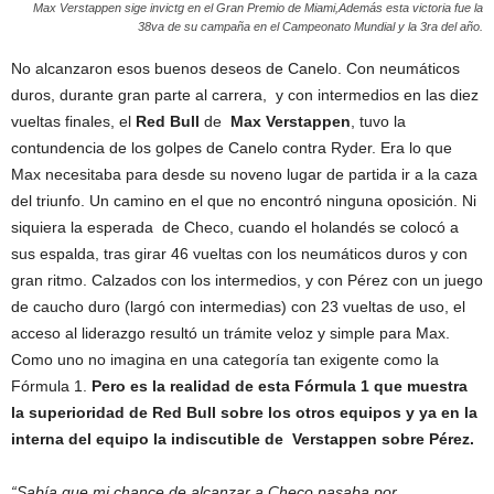
Max Verstappen sige invictg en el Gran Premio de Miami,Además esta victoria fue la
38va de su campaña en el Campeonato Mundial y la 3ra del año.
No alcanzaron esos buenos deseos de Canelo. Con neumáticos
duros, durante gran parte al carrera, y con intermedios en las diez
vueltas finales, el
Red Bull
de
Max Verstappen
, tuvo la
contundencia de los golpes de Canelo contra Ryder. Era lo que
Max necesitaba para desde su noveno lugar de partida ir a la caza
del triunfo. Un camino en el que no encontró ninguna oposición. Ni
siquiera la esperada de Checo, cuando el holandés se colocó a
sus espalda, tras girar 46 vueltas con los neumáticos duros y con
gran ritmo. Calzados con los intermedios, y con Pérez con un juego
de caucho duro (largó con intermedias) con 23 vueltas de uso, el
acceso al liderazgo resultó un trámite veloz y simple para Max.
Como uno no imagina en una categoría tan exigente como la
Fórmula 1.
Pero es la realidad de esta Fórmula 1 que muestra
la superioridad de Red Bull sobre los otros equipos y ya en la
interna del equipo la indiscutible de Verstappen sobre Pérez.
“Sabía que mi chance de alcanzar a Checo pasaba por