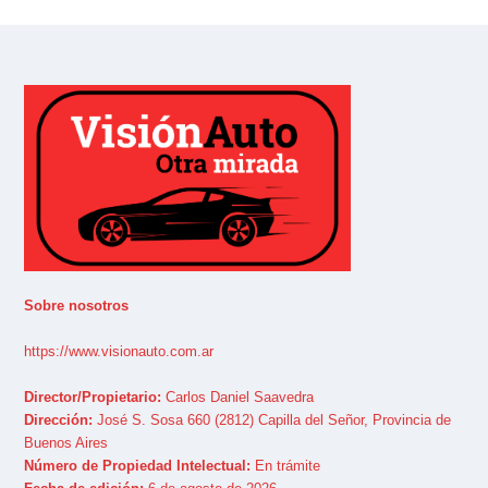
Sobre nosotros
https://www.visionauto.com.ar
Director/Propietario:
Carlos Daniel Saavedra
Dirección:
José S. Sosa 660 (2812) Capilla del Señor, Provincia de
Buenos Aires
Número de Propiedad Intelectual:
En trámite