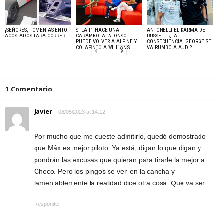
¡SEÑORES, TOMEN ASIENTO!
SI LA F1 HACE UNA
ANTONELLI EL KARMA DE
ACOSTADOS PARA CORRER…
CARÁMBOLA, ALONSO
RUSSELL. ¿LA
PUEDE VOLVER A ALPINE Y
CONSECUENCIA, GEORGE SE
COLAPINTO A WILLIAMS
VA RUMBO A AUDI?
1 Comentario
Javier
08/05/2023 at 14:12
Por mucho que me cueste admitirlo, quedó demostrado
que Máx es mejor piloto. Ya está, digan lo que digan y
pondrán las excusas que quieran para tirarle la mejor a
Checo. Pero los pingos se ven en la cancha y
lamentablemente la realidad dice otra cosa. Que va ser…
Responder