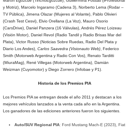
Martín Egozcue (TinchoEgozcue), Guillermina Fossati (iProfesional
y Motriz), Marcelo Ingaramo (Cadena 3), Norberto Lema (Rodar –
TV Pública), Jimena Olazar (Mujeres al Volante), Pablo Olivieri
(Crash Test Cesvi), Elvio Orellana (La Voz), Mauro Osorio
(CarsDrive), Daniel Panzera (16 Válvulas), Andrés Pérez Loizeau
(Visión Motor), Daniel Revol (Radio Tandil y Radio Brisas Mar del
Plata), Victor Russo (Noticias Sobre Ruedas, Radio Del Plata y
Diario Los Andes),
Carlos Saavedra (Visionauto Web)
, Federico
Smith (Motorweb Argentina y Radio Con Vos), Renato Tarditti
(MiuraMag), René Villegas (Motorweb Argentina), Damián
Weizman (Cuyomotor) y Diego Zorrero (Infobae y P1).
Historia de los Premios PIA
Los Premios PIA se entregan desde el año 2011 y destacan a los
mejores vehículos lanzados a la venta cada año en la Argentina.
Los ganadores de las ediciones anteriores fueron los siguientes.
Auto/SUV Regional PIA
: Ford Mustang Mach-E (2023), Fiat