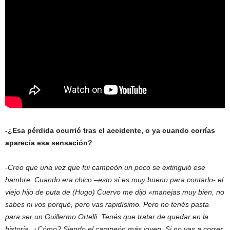
-¿Esa pérdida ocurrió tras el accidente, o ya cuando corrías
aparecía esa sensación?
-Creo que una vez que fui campeón un poco se extinguió ese
hambre. Cuando era chic
o –
esto sí es muy bueno para contarlo- el
viejo hijo de puta de (Hugo) Cuervo me dijo «manejas muy bien, no
sabes ni vos porqué, pero vas rapidísimo. Pero no tenés pasta
para ser un Guillermo Ortelli. Tenés que tratar de quedar en la
historia. ¿Cómo? Siendo el campeón más joven. Si no vas a correr,