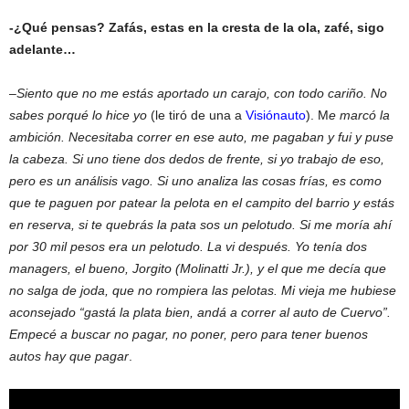
-¿Qué pensas? Zafás, estas en la cresta de la ola, zafé, sigo
adelante…
–
Siento que no me estás aportado un carajo, con todo cariño. No
sabes porqué lo hice yo
(le tiró de una a
Visiónauto
). M
e marcó la
ambición. Necesitaba correr en ese auto, me pagaban y fui y puse
la cabeza. Si uno tiene dos dedos de frente, si yo trabajo de eso,
pero es un análisis vago. Si uno analiza las cosas frías, es como
que te paguen por patear la pelota en el campito del barrio y estás
en reserva, si te quebrás la pata sos un pelotudo. Si me moría ahí
por 30 mil pesos era un pelotudo. La vi después. Yo tenía dos
managers, el bueno, Jorgito (Molinatti Jr.), y el que me decía que
no salga de joda, que no rompiera las pelotas. Mi vieja me hubiese
aconsejado “gastá la plata bien, andá a correr al auto de Cuervo”.
Empecé a buscar no pagar, no poner, pero para tener buenos
autos hay que pagar
.