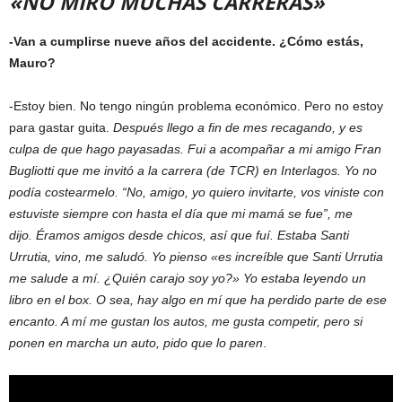
«NO MIRO MUCHAS CARRERAS»
-Van a cumplirse nueve años del accidente. ¿Cómo estás,
Mauro?
-Estoy bien. No tengo ningún problema económico. Pero no estoy
para gastar guita.
Después llego a fin de mes recagando, y es
culpa de que hago payasadas. Fui a acompañar a mi amigo Fran
Bugliotti que me invitó a la carrera (de TCR) en Interlagos. Yo no
podía costearmelo. “No, amigo, yo quiero invitarte, vos viniste con
estuviste siempre con hasta el día que mi mamá se fue”, me
dijo. Éramos amigos desde chicos, así que fuí. Estaba Santi
Urrutia, vino, me saludó. Yo pienso «es increíble que Santi Urrutia
me salude a mí. ¿Quién carajo soy yo?» Yo estaba leyendo un
libro en el box. O sea, hay algo en mí que ha perdido parte de ese
encanto. A mí me gustan los autos, me gusta competir, pero si
ponen en marcha un auto, pido que lo paren
.