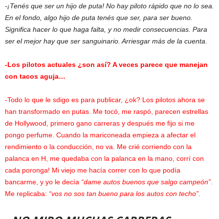
-¡Tenés que ser un hijo de puta! No hay piloto rápido que no lo sea.
En el fondo, algo hijo de puta tenés que ser, para ser bueno.
Significa hacer lo que haga falta, y no medir consecuencias. Para
ser el mejor hay que ser sanguinario. Arriesgar más de la cuenta.
-Los pilotos actuales ¿son así? A veces parece que manejan
con tacos aguja…
-Todo lo que le sdigo es para publicar, ¿ok? Los pilotos ahora se
han transformado en putas. Me tocó, me raspó, parecen estrellas
de Hollywood, primero gano carreras y después me fijo si me
pongo perfume. Cuando la mariconeada empieza a afectar el
rendimiento o la conducción, no va. Me crié corriendo con la
palanca en H, me quedaba con la palanca en la mano, corrí con
cada poronga! Mi viejo me hacía correr con lo que podía
bancarme, y yo le decía
“dame autos buenos que salgo campeón”
.
Me replicaba:
“vos no sos tan bueno para los autos con techo”
.