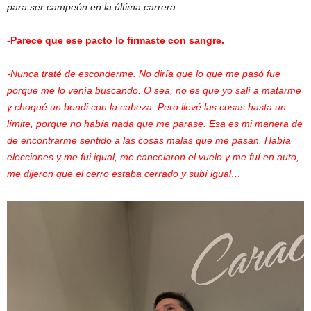
para ser campeón en la última carrera.
-Parece que ese pacto lo firmaste con sangre.
-Nunca traté de esconderme. No diría que lo que me pasó fue
porque me lo venía buscando. O sea, no es que yo salí a matarme
y choqué un bondi con la cabeza. Pero llevé las cosas hasta un
límite, porque no había nada que me parase. Esa es mi manera de
de encontrarme sentido a las cosas malas que me pasan. Había
elecciones y me fui igual, me cancelaron el vuelo y me fuí en auto,
me dijeron que el cerro estaba cerrado y subí igual…