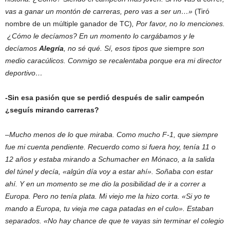
vas a ganar un montón de carreras, pero vas a ser un…»
(Tiró
nombre de un múltiple ganador de TC)
, Por favor, no lo menciones.
¿Cómo le decíamos? En un momento lo cargábamos y le
decíamos
A
legría
, no sé qué. Sí, esos tipos que s
iempre
son
medio caracúlicos. Conmigo se recalentaba porque era mi director
deportivo…
-Sin esa pasión que se perdió después de salir campeón
¿seguís mirando carreras?
–
Mucho menos de lo que miraba. Como mucho F-1, que siempre
fue mi cuenta pendiente. Recuerdo como si fuera hoy, tenía 11 o
12 años y estaba mirando a Schumacher en Mónaco, a la salida
del túnel y decía, «algún día voy a estar ahí». Soñaba con estar
ahí. Y en un momento se me dio la posibilidad de ir a correr a
Europa. Pero no tenía plata. Mi viejo me la hizo corta. «Si yo te
mando a Europa, tu vieja me caga patadas en el culo». Estaban
separados. «No hay chance de que te vayas sin terminar el colegio