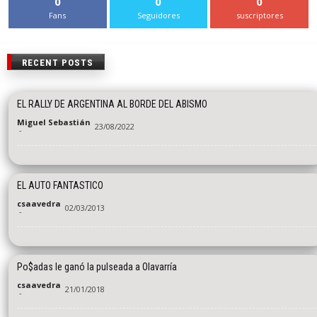
0
0
0
Fans
Seguidores
suscriptores
RECENT POSTS
EL RALLY DE ARGENTINA AL BORDE DEL ABISMO
Miguel Sebastián
23/08/2022
-
EL AUTO FANTASTICO
csaavedra
02/03/2013
-
Po$adas le ganó la pulseada a Olavarría
csaavedra
21/01/2018
-