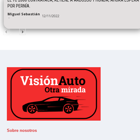
EL TC 2000 CONTRATACA, RETIENE A ARDUSSO Y HONDA; AHORA ESPERA
POR PERNÍA.
Miguel Sebastián
12/11/2022
-
Sobre nosotros