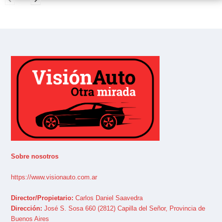
Sobre nosotros
https://www.visionauto.com.ar
Director/Propietario:
Carlos Daniel Saavedra
Dirección:
José S. Sosa 660 (2812) Capilla del Señor, Provincia de
Buenos Aires