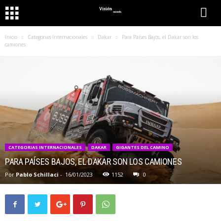
Inicio
Categorias Internacionales
Dakar
Para Países Bajos, el Dakar son los
camiones
CATEGORIAS INTERNACIONALES
DAKAR
GIGANTES DEL CAMINO
PARA PAÍSES BAJOS, EL DAKAR SON LOS CAMIONES
Por
Pablo Schillaci
-
16/01/2023
1152
0