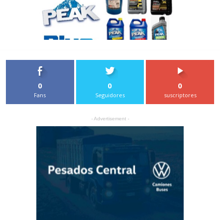
0
0
0
Fans
Seguidores
suscriptores
- Advertisement -