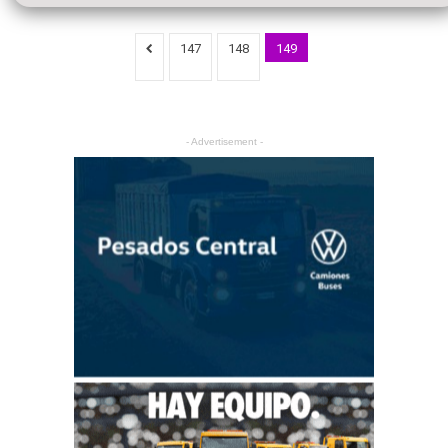
147
148
149
- Advertisement -