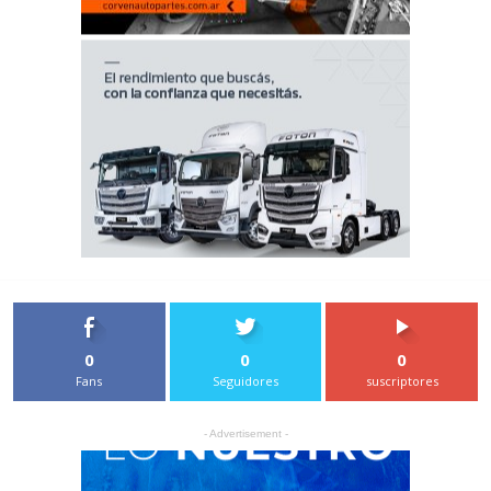
0
0
0
Fans
Seguidores
suscriptores
- Advertisement -