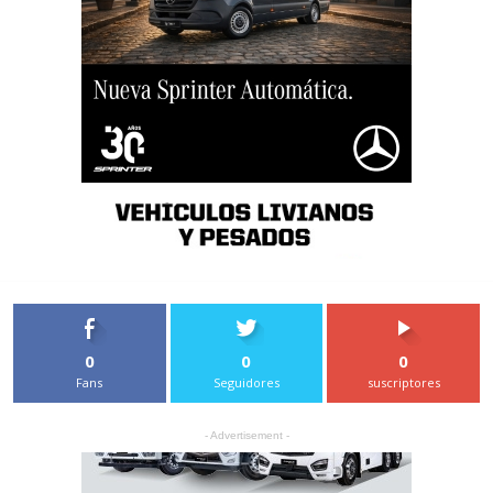
0
0
0
Fans
Seguidores
suscriptores
- Advertisement -