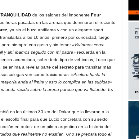
TRANQUILIDAD
de los salones del imponente
Four
tes horas pasadas en las arenas que dominaron el reciente
arez
, ya sin el buzo antiflama y con un elegante sport.
ansitarlas a los 10 años, primero por curiosidad, luego
 pero siempre con gusto y sin temor.
«Vivíamos cerca
ill y ahí íbamos seguido con mi padre»
recuerda en la
riencia acumulada, sobre todo tipo de vehículos, Lucio que
s
, se anima a revelar parte del secreto para transitar más
 sus colegas ven como traicioneras.
«Acelero hasta la
 mayoría anda al limite y esto lo complica en las subidas»
o anda rápido sobre la arena parece que va flotando. Es
ió en los últimos 30 km del Dakar que lo llevaron a la
el escollo final para que Lucio concretara con su sexto
uación en autos de un piloto argentino en la historia del
idos que realmente no existían. Uno se prepara todo el