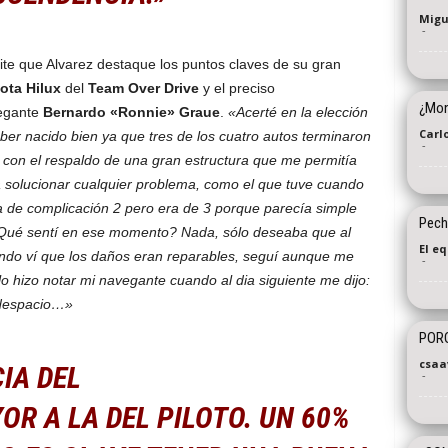
Migu
-
ite que Alvarez destaque los puntos claves de su gran
ota Hilux
del
Team Over Drive
y el preciso
¿Mon
vegante
Bernardo «Ronnie» Graue
.
«Acerté en la elección
Carl
ber nacido bien ya que tres de los cuatro autos terminaron
-
con el respaldo de una gran estructura que me permitía
ra solucionar cualquier problema, como el que tuve cuando
de complicación 2 pero era de 3 porque parecía simple
Pechi
¿Qué sentí en ese momento? Nada, sólo deseaba que al
El e
ando ví que los daños eran reparables, seguí aunque me
-
lo hizo notar mi navegante cuando al dia siguiente me dijo:
 despacio…»
PORQ
csaa
IA DEL
-
R A LA DEL PILOTO. UN 60%