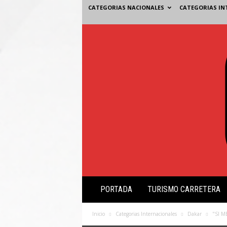
CATEGORIAS NACIONALES
CATEGORIAS IN
V
PORTADA
TURISMO CARRETERA
i
s
i
Inicio
Categorias Internacionales
Dakar
"SI 
ó