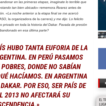
bandonar en las primeras etapas, imaginate lo terrible que
 estando tan bien ubicado»
rememora Álvarez antes de
ión.
«La noche anterior a la etapa final se me acercó
ASO, la organizadora de la carrera)
y me dijo: Lo felicito
to privado en toda la historia del Dakar. Pavada de presión
abandonado en esa última parte?
ÍS HUBO TANTA EUFORIA DE LA
GENTINA. EN PERÚ PASAMOS
 POBRES, DONDE NO SABÍAN
QUÉ HACÍAMOS. EN ARGENTINA
AKAR. POR ESO, SER PAÍS DE
L 2013 NO AFECTARÁ SU
EL T
SCENDENCIA.»
LUGA