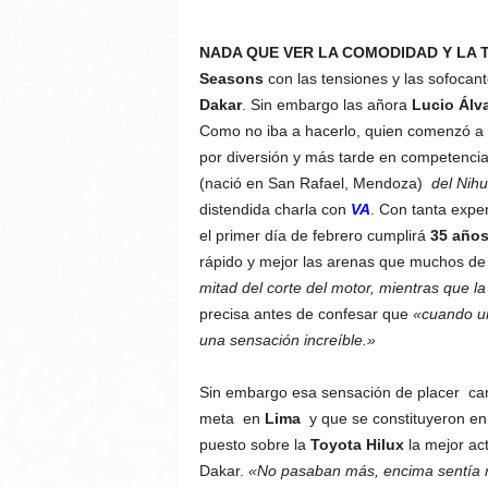
NADA QUE VER LA COMODIDAD Y LA 
Seasons
con las tensiones y las sofocan
Dakar
. Sin embargo las añora
Lucio Álv
Como no iba a hacerlo, quien comenzó a tr
por diversión y más tarde en competencia
(nació en San Rafael, Mendoza)
del Nihu
distendida charla con
VA
. Con tanta expe
el primer día de febrero cumplirá
35 año
rápido y mejor las arenas que muchos de
mitad del corte del motor, mientras que la
precisa antes de confesar que
«cuando un
una sensación increíble.»
Sin embargo esa sensación de placer camb
meta en
Lima
y que se constituyeron en 
puesto sobre la
Toyota Hilux
la mejor act
Dakar.
«No pasaban más, encima sentía ru