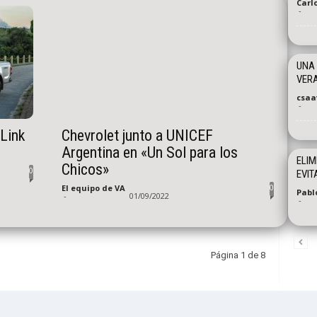
Carl
-
UNA 
VER
csaa
-
Link
Chevrolet junto a UNICEF
Argentina en «Un Sol para los
ELIM
Chicos»
0
EVIT
0
El equipo de VA
Pabl
-
01/09/2022
-
Página 1 de 8