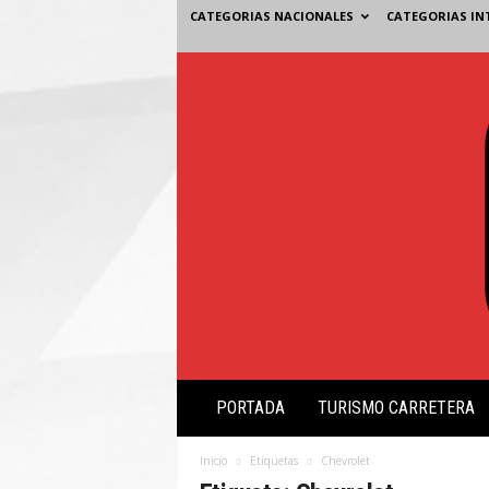
CATEGORIAS NACIONALES
CATEGORIAS IN
V
PORTADA
TURISMO CARRETERA
i
s
i
Inicio
Etiquetas
Chevrolet
ó