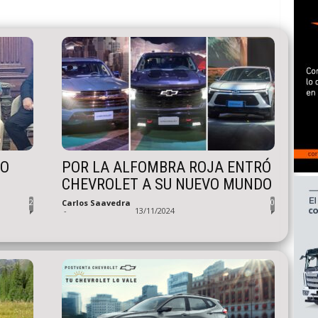
IO
POR LA ALFOMBRA ROJA ENTRÓ
CHEVROLET A SU NUEVO MUNDO
2
0
Carlos Saavedra
-
13/11/2024