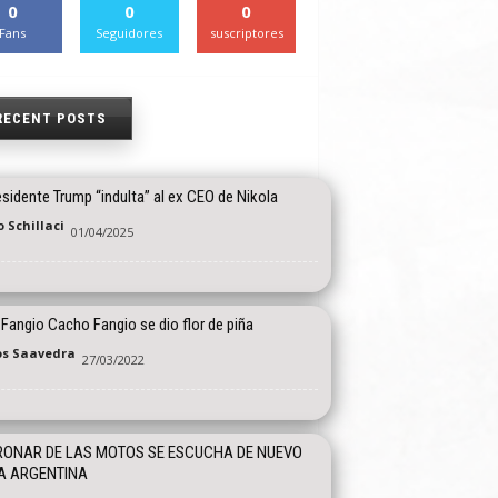
0
0
0
Fans
Seguidores
suscriptores
RECENT POSTS
esidente Trump “indulta” al ex CEO de Nikola
 Schillaci
01/04/2025
 Fangio Cacho Fangio se dio flor de piña
os Saavedra
27/03/2022
RONAR DE LAS MOTOS SE ESCUCHA DE NUEVO
A ARGENTINA