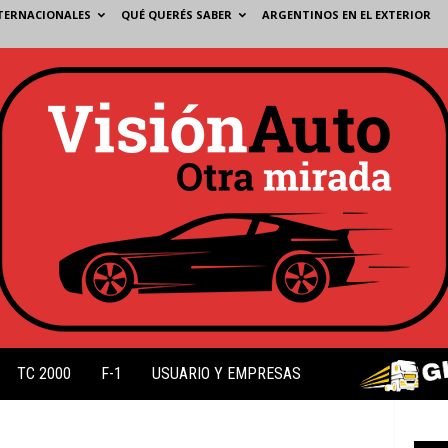
TERNACIONALES
QUÉ QUERÉS SABER
ARGENTINOS EN EL EXTERIOR
TC 2000
F-1
USUARIO Y EMPRESAS