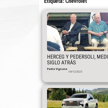
Etiqueta: Chevrolet
n
A
u
t
o
HERCEG Y PEDERSOLI, MED
SIGLO ATRÁS
Pablo Vignone
-
04/12/2025