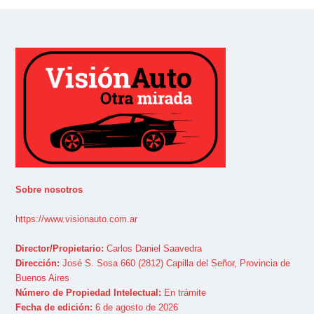
Sobre nosotros
https://www.visionauto.com.ar
Director/Propietario:
Carlos Daniel Saavedra
Dirección:
José S. Sosa 660 (2812) Capilla del Señor, Provincia de
Buenos Aires
Número de Propiedad Intelectual:
En trámite
Fecha de edición:
6 de agosto de 2026