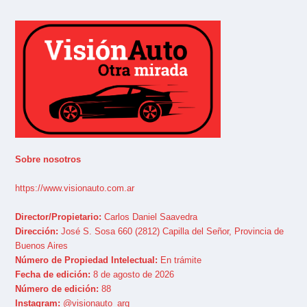
Sobre nosotros
https://www.visionauto.com.ar
Director/Propietario:
Carlos Daniel Saavedra
Dirección:
José S. Sosa 660 (2812) Capilla del Señor, Provincia de
Buenos Aires
Número de Propiedad Intelectual:
En trámite
Fecha de edición:
8 de agosto de 2026
Número de edición:
88
Instagram:
@visionauto_arg