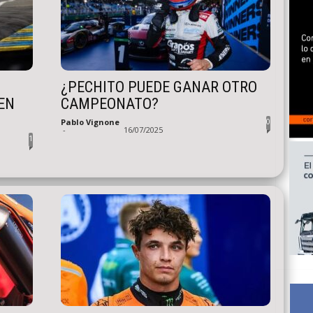
¿PECHITO PUEDE GANAR OTRO
EN
CAMPEONATO?
0
Pablo Vignone
-
16/07/2025
1