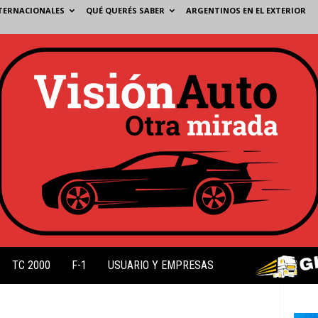
TERNACIONALES
QUÉ QUERÉS SABER
ARGENTINOS EN EL EXTERIOR
TC 2000
F-1
USUARIO Y EMPRESAS