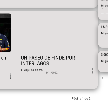
Migu
-
LA S
Migu
-
3.00
 en
UN PASEO DE FINDE POR
Migu
INTERLAGOS
-
0
El equipo de VA
-
15/11/2022
0
Página 1 de 2