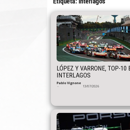
Etiqueta: interlagos
n
A
u
t
o
LÓPEZ Y VARRONE, TOP-10 
INTERLAGOS
Pablo Vignone
-
13/07/2026