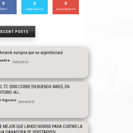
0
0
0
Fans
Seguidores
suscriptores
RECENT POSTS
Amarok europea que se argentinizará
vedra
15/06/2016
 EL TC 2000 CORRE EN BUENOS AIRES, EN
ITORIO «K»…
o Vignone
28/04/2010
E MEJOR QUE LANDO NORRIS PARA CORTAR LA
HA GANADORA DE VERSTAPPEN