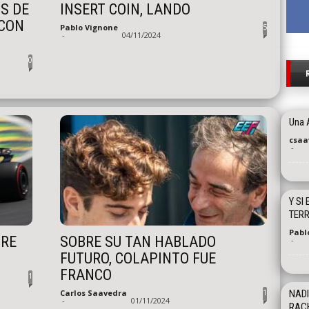
S DE
INSERT COIN, LANDO
 CON
5
Pablo Vignone
-
04/11/2024
0
Una 
csaa
-
Y SI
TERR
Pabl
TRE
SOBRE SU TAN HABLADO
-
FUTURO, COLAPINTO FUE
FRANCO
1
1
Carlos Saavedra
NADI
-
01/11/2024
RAC