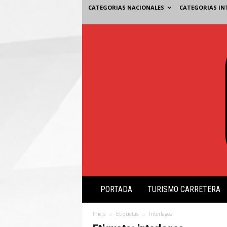
CATEGORIAS NACIONALES
CATEGORIAS IN
V
PORTADA
TURISMO CARRETERA
i
s
i
Inicio
Etiquetas
Interlagos
ó