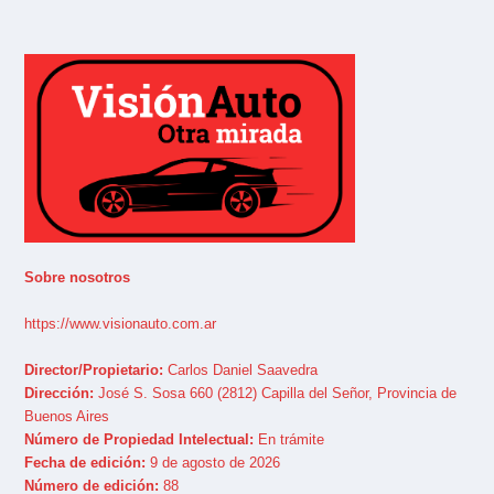
Sobre nosotros
https://www.visionauto.com.ar
Director/Propietario:
Carlos Daniel Saavedra
Dirección:
José S. Sosa 660 (2812) Capilla del Señor, Provincia de
Buenos Aires
Número de Propiedad Intelectual:
En trámite
Fecha de edición:
9 de agosto de 2026
Número de edición:
88