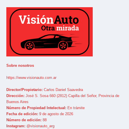
Sobre nosotros
https://www.visionauto.com.ar
Director/Propietario:
Carlos Daniel Saavedra
Dirección:
José S. Sosa 660 (2812) Capilla del Señor, Provincia de
Buenos Aires
Número de Propiedad Intelectual:
En trámite
Fecha de edición:
9 de agosto de 2026
Número de edición:
88
Instagram:
@visionauto_arg