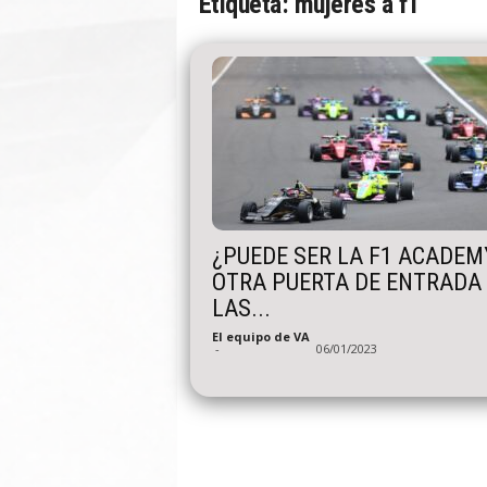
Etiqueta: mujeres a f1
n
A
u
t
o
¿PUEDE SER LA F1 ACADEM
OTRA PUERTA DE ENTRADA
LAS...
El equipo de VA
-
06/01/2023