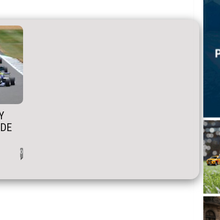
Y
 DE
0