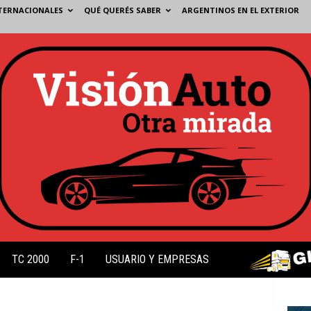
TERNACIONALES
QUÉ QUERÉS SABER
ARGENTINOS EN EL EXTERIOR
TC 2000
F-1
USUARIO Y EMPRESAS