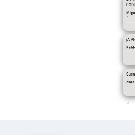
PODI
Migu
-
¡A P
Pabl
-
Suen
csaa
-