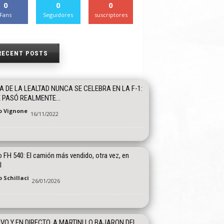
0
0
0
Fans
Seguidores
suscriptores
RECENT POSTS
ÍA DE LA LEALTAD NUNCA SE CELEBRA EN LA F-1:
 PASÓ REALMENTE...
o Vignone
16/11/2022
 FH 540: El camión más vendido, otra vez, en
l
 Schillaci
26/01/2026
IVO Y EN DIRECTO, A MARTINI LO BAJARON DEL