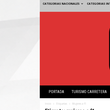
CATEGORIAS NACIONALES
CATEGORIAS IN
V
PORTADA
TURISMO CARRETERA
i
s
i
Inicio
Etiquetas
Mujeres a f1
ó