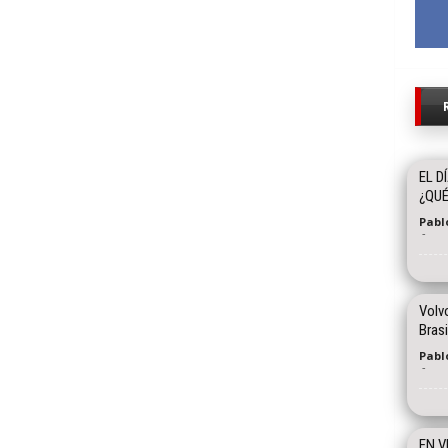
EL D
¿QUÉ
Pabl
-
Volvo
Brasi
Pablo
-
EN V