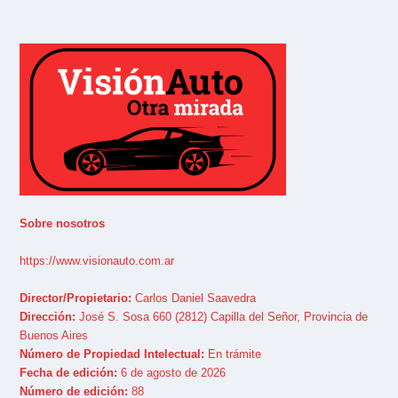
Sobre nosotros
https://www.visionauto.com.ar
Director/Propietario:
Carlos Daniel Saavedra
Dirección:
José S. Sosa 660 (2812) Capilla del Señor, Provincia de
Buenos Aires
Número de Propiedad Intelectual:
En trámite
Fecha de edición:
6 de agosto de 2026
Número de edición:
88