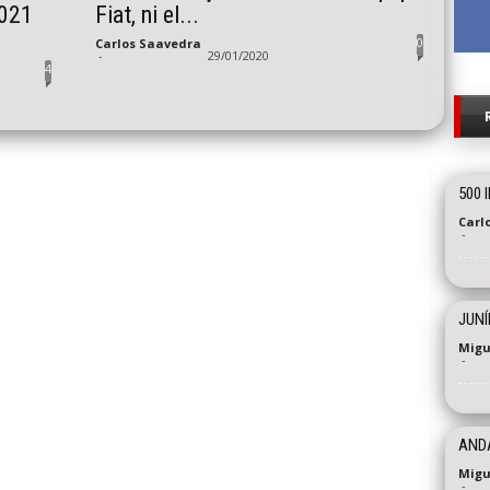
021
Fiat, ni el...
0
Carlos Saavedra
-
29/01/2020
4
500 
Carl
-
JUNÍ
Migu
-
ANDA
Migu
-