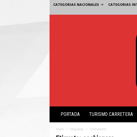
CATEGORIAS NACIONALES
CATEGORIAS IN
V
PORTADA
TURISMO CARRETERA
i
s
i
Inicio
Etiquetas
Occhionero
ó