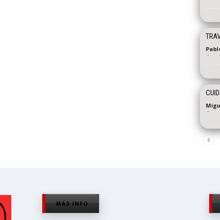
TRAV
Pabl
-
CUI
Migu
-
MÁS INFO