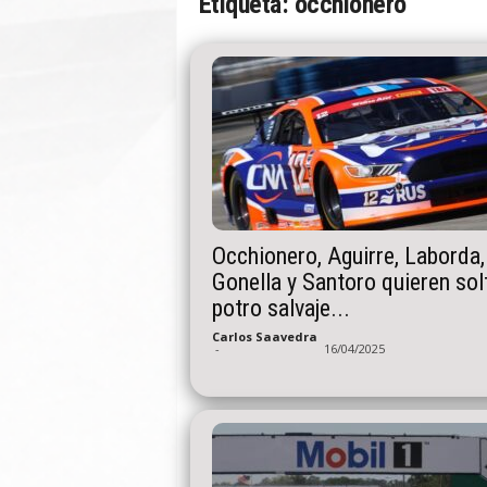
Etiqueta: occhionero
n
A
u
t
o
Occhionero, Aguirre, Laborda,
Gonella y Santoro quieren sol
potro salvaje...
Carlos Saavedra
-
16/04/2025