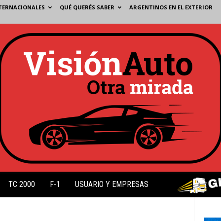
TERNACIONALES
QUÉ QUERÉS SABER
ARGENTINOS EN EL EXTERIOR
TC 2000
F-1
USUARIO Y EMPRESAS