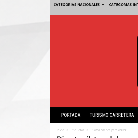
CATEGORIAS NACIONALES
CATEGORIAS IN
V
PORTADA
TURISMO CARRETERA
i
s
i
Inicio
Etiquetas
Pilotos edades para correr
ó