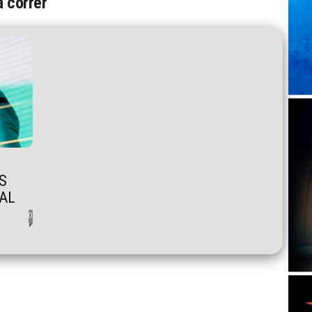
a correr
S
AL
0