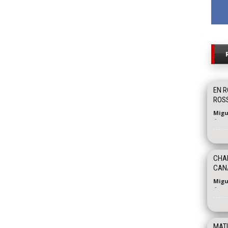
EN R
ROSS
Migu
-
CHAP
CANA
Migu
-
MATI