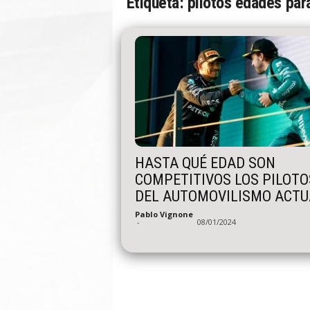
Etiqueta: pilotos edades par
n
A
u
t
o
HASTA QUÉ EDAD SON
COMPETITIVOS LOS PILOTO
DEL AUTOMOVILISMO ACTU
Pablo Vignone
-
08/01/2024