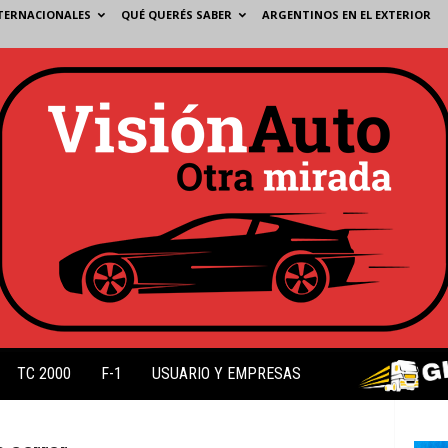
TERNACIONALES
QUÉ QUERÉS SABER
ARGENTINOS EN EL EXTERIOR
TC 2000
F-1
USUARIO Y EMPRESAS