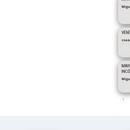
Migu
-
VENÍ
csaa
-
MARC
INC
Migu
-