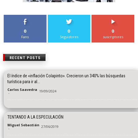
0
0
0
Fans
Seguidores
suscriptores
RECENT POSTS
El índice de «inflación Colapinto». Crecieron un 340% las búsquedas
turística para ir al...
Carlos Saavedra
19/09/2024
-
TENTANDO A LA ESPECULACIÓN
Miguel Sebastián
27/06/2019
-