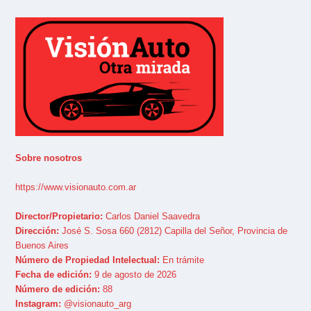
Sobre nosotros
https://www.visionauto.com.ar
Director/Propietario:
Carlos Daniel Saavedra
Dirección:
José S. Sosa 660 (2812) Capilla del Señor, Provincia de
Buenos Aires
Número de Propiedad Intelectual:
En trámite
Fecha de edición:
9 de agosto de 2026
Número de edición:
88
Instagram:
@visionauto_arg