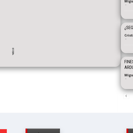
Migu
-
¿SE
Cris
-
0
FINE
ARD
Migu
-