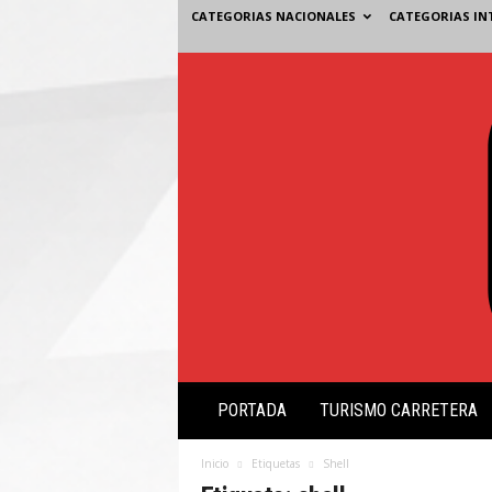
CATEGORIAS NACIONALES
CATEGORIAS IN
V
PORTADA
TURISMO CARRETERA
i
s
i
Inicio
Etiquetas
Shell
ó