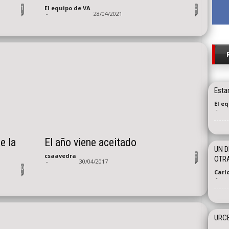
1
0
El equipo de VA
-
28/04/2021
Esta
El e
-
e la
El año viene aceitado
UN D
0
csaavedra
OTRA
-
30/04/2017
0
Carl
-
URCE