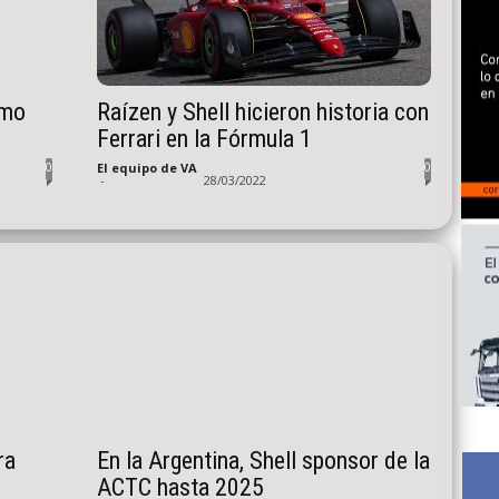
omo
Raízen y Shell hicieron historia con
Ferrari en la Fórmula 1
0
0
El equipo de VA
-
28/03/2022
ra
En la Argentina, Shell sponsor de la
ACTC hasta 2025