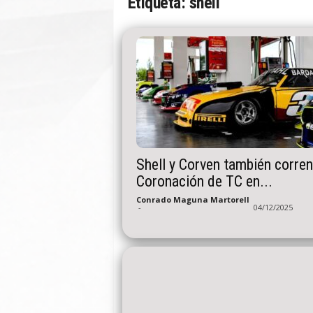
Etiqueta: shell
n
A
u
t
o
Shell y Corven también corren
Coronación de TC en...
Conrado Maguna Martorell
-
04/12/2025