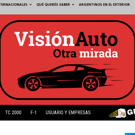
TERNACIONALES
QUÉ QUERÉS SABER
ARGENTINOS EN EL EXTERIOR
TC 2000
F-1
USUARIO Y EMPRESAS