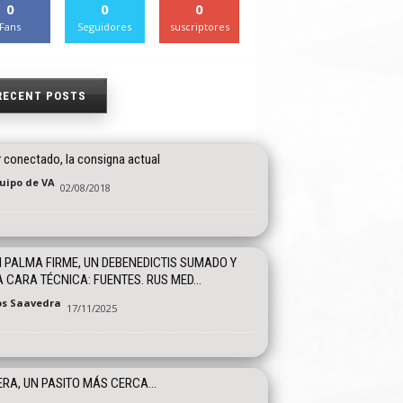
0
0
0
Fans
Seguidores
suscriptores
RECENT POSTS
r conectado, la consigna actual
quipo de VA
02/08/2018
I PALMA FIRME, UN DEBENEDICTIS SUMADO Y
 CARA TÉCNICA: FUENTES. RUS MED...
os Saavedra
17/11/2025
RA, UN PASITO MÁS CERCA…