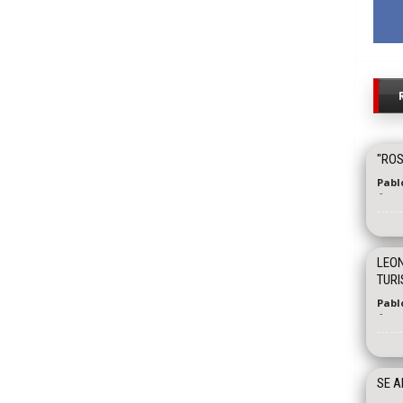
"ROS
Pabl
-
LEON
TURI
Pabl
-
SE A