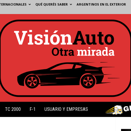
TERNACIONALES
QUÉ QUERÉS SABER
ARGENTINOS EN EL EXTERIOR
TC 2000
F-1
USUARIO Y EMPRESAS