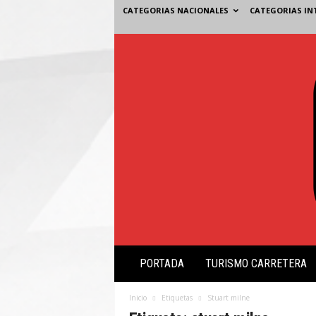
CATEGORIAS NACIONALES
CATEGORIAS IN
V
PORTADA
TURISMO CARRETERA
i
s
i
Inicio
Etiquetas
Stuart milne
ó