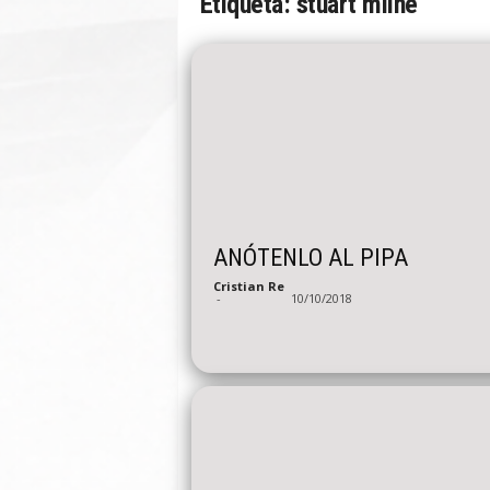
Etiqueta: stuart milne
n
A
u
t
o
ANÓTENLO AL PIPA
Cristian Re
-
10/10/2018