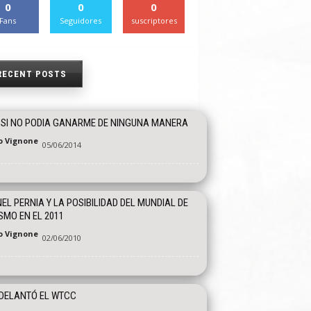
0
0
0
Fans
Seguidores
suscriptores
RECENT POSTS
SI NO PODIA GANARME DE NINGUNA MANERA
o Vignone
05/06/2014
EL PERNIA Y LA POSIBILIDAD DEL MUNDIAL DE
SMO EN EL 2011
o Vignone
02/06/2010
DELANTÓ EL WTCC