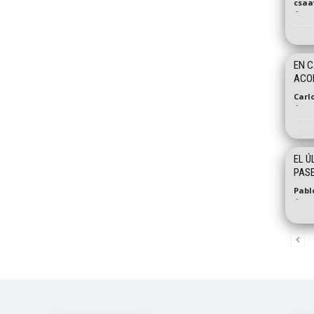
csaa
-
EN C
ACO
Carl
-
EL Ú
PAS
Pabl
-