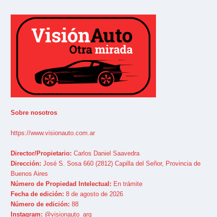
Sobre nosotros
https://www.visionauto.com.ar
Director/Propietario:
Carlos Daniel Saavedra
Dirección:
José S. Sosa 660 (2812) Capilla del Señor, Provincia de
Buenos Aires
Número de Propiedad Intelectual:
En trámite
Fecha de edición:
8 de agosto de 2026
Número de edición:
88
Instagram:
@visionauto_arg