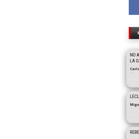
NO A
LA G
Carl
-
LECL
Migu
-
REB