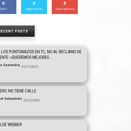
0
0
0
Fans
Seguidores
suscriptores
RECENT POSTS
 LOS PONTONAZOS EN TC, NO AL RECLAMO DE
ENTE: «QUEREMOS MEJORES...
os Saavedra
05/11/2025
ERC NO TIENE CALLE
el Sebastián
03/12/2021
ELDE WEBBER