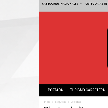
CATEGORIAS NACIONALES
CATEGORIAS IN
V
PORTADA
TURISMO CARRETERA
i
s
i
Inicio
Etiquetas
Velo citta
ó