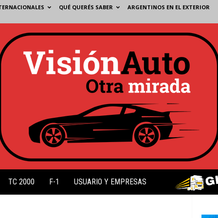
TERNACIONALES
QUÉ QUERÉS SABER
ARGENTINOS EN EL EXTERIOR
TC 2000
F-1
USUARIO Y EMPRESAS