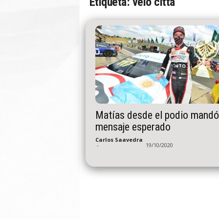
Etiqueta: velo citta
n
A
u
t
o
Matías desde el podio mandó
mensaje esperado
Carlos Saavedra
-
19/10/2020