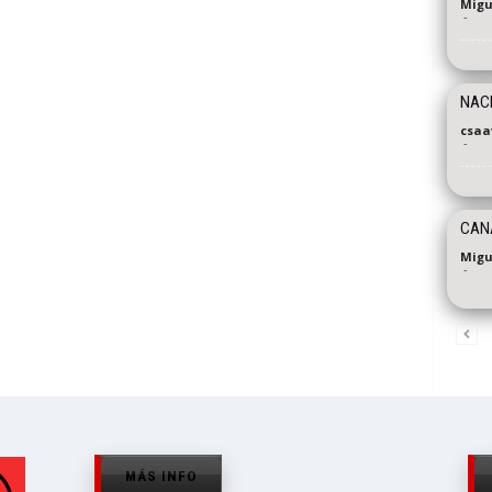
Migu
-
NAC
csaa
-
CANA
Migu
-
MÁS INFO