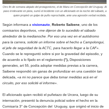
Otro fin de semana alejado del protagonismo, el de Manu en Concepción del Uruguay. Al
paso irrelevante en pista, sumó el incidente con un aficionado en la noche del sábado, a
.
quien propinó un golpe de puño reprochable, ante una agresión verbal recibida
Según informara a
visionauto
,
Roberto Saibene
, uno de los
comisarios deportivos,
«me dijeron de lo sucedido el sábado
alrededor de la medianoche. Por eso una vez en el autódromo
para la carrera, solicité un informe sobre el hecho a Campolongui,
el jefe de seguridad de la ACTC, para hacerlo llegar a la CAF»
.
Cuando se le repreguntó sobre si por la gravedad del episodio, y
de acuerdo a lo fijado en el reglamento
(°),
Disposiciones
generales, art 55, podía adoptar medidas previas a la carrera,
Saibene respondió sin ganas de profundizar en una cuestión tan
delicada,
«a mi no parece que deba tomar medidas acá en el
circuito, por eso solicité el informe»
.
El aficionado quien recibió el puñetazo de Urcera, luego de su
internación, presentó la denuncia policial sobre el hecho en la
Comisaría 3° de Concepción del Uruguay, que originó el inicio de