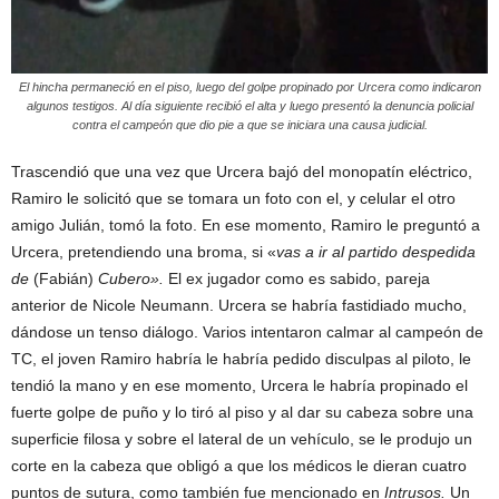
El hincha permaneció en el piso, luego del golpe propinado por Urcera como indicaron
algunos testigos. Al día siguiente recibió el alta y luego presentó la denuncia policial
contra el campeón que dio pie a que se iniciara una causa judicial.
Trascendió que una vez que Urcera bajó del monopatín eléctrico,
Ramiro le solicitó que se tomara un foto con el, y celular el otro
amigo Julián, tomó la foto. En ese momento, Ramiro le preguntó a
Urcera, pretendiendo una broma, si «
vas a ir al partido despedida
de
(Fabián)
Cubero».
El ex jugador como es sabido, pareja
anterior de Nicole Neumann. Urcera se habría fastidiado mucho,
dándose un tenso diálogo. Varios intentaron calmar al campeón de
TC, el joven Ramiro habría le habría pedido disculpas al piloto, le
tendió la mano y en ese momento, Urcera le habría propinado el
fuerte golpe de puño y lo tiró al piso y al dar su cabeza sobre una
superficie filosa y sobre el lateral de un vehículo, se le produjo un
corte en la cabeza que obligó a que los médicos le dieran cuatro
puntos de sutura, como también fue mencionado en
Intrusos.
Un