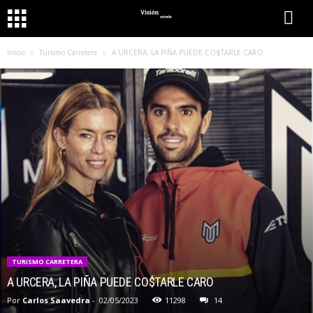
Inicio
Turismo Carretera
A URCERA, LA PIÑA PUEDE CO$TARLE CARO
TURISMO CARRETERA
A URCERA, LA PIÑA PUEDE CO$TARLE CARO
Por
Carlos Saavedra
-
02/05/2023
11298
14