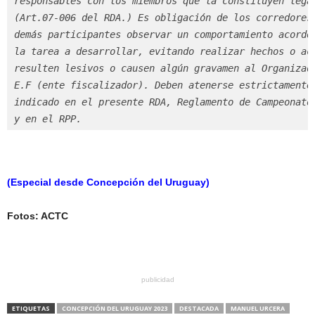
responsables con los miembros que la constituyen legal
(Art.07-006 del RDA.) Es obligación de los corredores 
demás participantes observar un comportamiento acorde 
la tarea a desarrollar, evitando realizar hechos o act
resulten lesivos o causen algún gravamen al Organizado
E.F (ente fiscalizador). Deben atenerse estrictamente 
indicado en el presente RDA, Reglamento de Campeonato

y en el RPP.
(Especial desde Concepción del Uruguay)
Fotos: ACTC
publicidad
ETIQUETAS
CONCEPCIÓN DEL URUGUAY 2023
DESTACADA
MANUEL URCERA