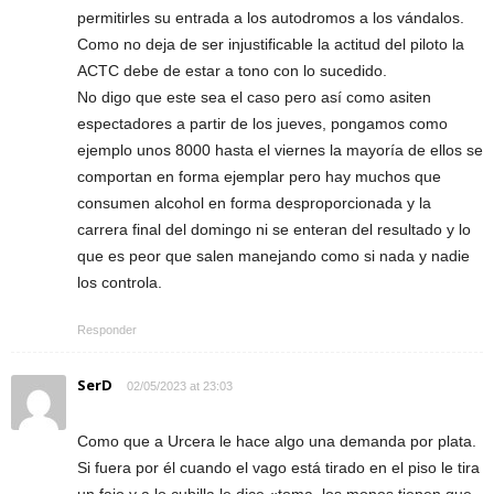
permitirles su entrada a los autodromos a los vándalos.
Como no deja de ser injustificable la actitud del piloto la
ACTC debe de estar a tono con lo sucedido.
No digo que este sea el caso pero así como asiten
espectadores a partir de los jueves, pongamos como
ejemplo unos 8000 hasta el viernes la mayoría de ellos se
comportan en forma ejemplar pero hay muchos que
consumen alcohol en forma desproporcionada y la
carrera final del domingo ni se enteran del resultado y lo
que es peor que salen manejando como si nada y nadie
los controla.
Responder
SerD
02/05/2023 at 23:03
Como que a Urcera le hace algo una demanda por plata.
Si fuera por él cuando el vago está tirado en el piso le tira
un fajo y a lo cubilla le dice «toma, los monos tienen que