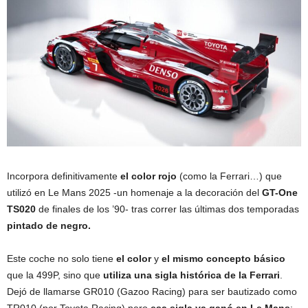
Incorpora definitivamente
el color rojo
(como la Ferrari…) que
utilizó en Le Mans 2025 -un homenaje a la decoración del
GT-One
TS020
de finales de los ’90- tras correr las últimas dos temporadas
pintado de negro.
Este coche no solo tiene
el color
y
el mismo concepto básico
que la 499P, sino que
utiliza una sigla histórica de la Ferrari
.
Dejó de llamarse GR010 (Gazoo Racing) para ser bautizado como
TR010 (por Toyota Racing) pero
esa sigla ya ganó en Le Mans
: