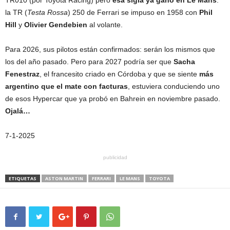
la TR (
Testa Rossa
) 250 de Ferrari se impuso en 1958 con
Phil
Hill
y
Olivier Gendebien
al volante.
Para 2026, sus pilotos están confirmados: serán los mismos que
los del año pasado. Pero para 2027 podría ser que
Sacha
Fenestraz
, el francesito criado en Córdoba y que se siente
más
argentino que el mate con facturas
, estuviera conduciendo uno
de esos Hypercar que ya probó en Bahrein en noviembre pasado.
Ojalá…
7-1-2025
publicidad
ETIQUETAS
ASTON MARTIN
FERRARI
LE MANS
TOYOTA