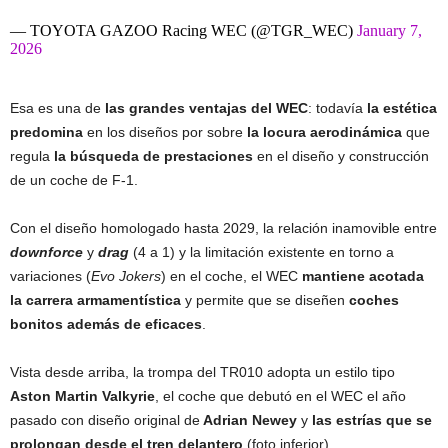
— TOYOTA GAZOO Racing WEC (@TGR_WEC)
January 7,
2026
Esa es una de
las grandes ventajas del WEC
: todavía
la estética
predomina
en los diseños por sobre
la locura aerodinámica
que
regula
la búsqueda de prestaciones
en el diseño y construcción
de un coche de F-1.
Con el diseño homologado hasta 2029, la relación inamovible entre
downforce
y
drag
(4 a 1) y la limitación existente en torno a
variaciones (
Evo Jokers
) en el coche, el WEC
mantiene acotada
la carrera armamentística
y permite que se diseñen
coches
bonitos además de eficaces
.
Vista desde arriba, la trompa del TR010 adopta un estilo tipo
Aston Martin Valkyrie
, el coche que debutó en el WEC el año
pasado con diseño original de
Adrian Newey
y
las estrías que se
prolongan desde el tren delantero
(foto inferior).