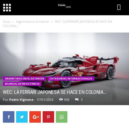
Inicio
Argentinos en el exterior
WEC: LA FERRARI JAPONESA SE HACE EN
COLONIA…
ARGENTINOS EN EL EXTERIOR
CATEGORIAS INTERNACIONALES
MUNDIAL DE RESISTENCIA
WEC: LA FERRARI JAPONESA SE HACE EN COLONIA…
Por
Pablo Vignone
-
07/01/2026
943
3