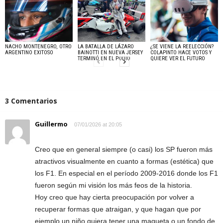
NACHO MONTENEGRO, OTRO
LA BATALLA DE LÁZARO
¿SE VIENE LA REELECCIÓN?
ARGENTINO EXITOSO
BAINOTTI EN NUEVA JERSEY
COLAPINTO HACE VOTOS Y
TERMINÓ EN EL PODIO
QUIERE VER EL FUTURO
3 Comentarios
Guillermo
07/01/2026 at 20:05
Creo que en general siempre (o casi) los SP fueron más
atractivos visualmente en cuanto a formas (estética) que
los F1. En especial en el período 2009-2016 donde los F1
fueron según mi visión los más feos de la historia.
Hoy creo que hay cierta preocupación por volver a
recuperar formas que atraigan, y que hagan que por
ejemplo un niño quiera tener una maqueta o un fondo de