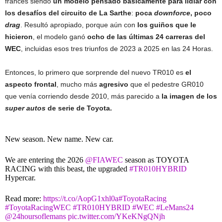
francés siendo
un modelo pensado básicamente para lidiar con
los desafíos del circuito de La Sarthe
:
poca
downforce
, poco
drag
. Resultó apropiado, porque aún con
los guiños que le
hicieron
, el modelo ganó
ocho de las últimas 24 carreras del
WEC
, incluidas esos tres triunfos de 2023 a 2025 en las 24 Horas.
Entonces, lo primero que sorprende del nuevo TR010 es
el
aspecto frontal
, mucho más
agresivo
que el pedestre GR010
que venía corriendo desde 2010, más parecido a
la imagen de los
super autos
de serie de Toyota.
New season. New name. New car.
We are entering the 2026
@FIAWEC
season as TOYOTA
RACING with this beast, the upgraded
#TR010HYBRID
Hypercar.
Read more:
https://t.co/AopG1xhl0a
#ToyotaRacing
#ToyotaRacingWEC
#TR010HYBRID
#WEC
#LeMans24
@24hoursoflemans
pic.twitter.com/YKeKNgQNjh