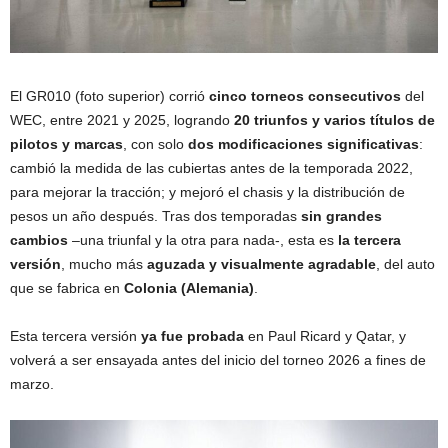
El GR010 (foto superior) corrió
cinco torneos consecutivos
del
WEC, entre 2021 y 2025, logrando
20 triunfos y varios títulos de
pilotos y marcas
, con solo
dos modificaciones significativas
:
cambió la medida de las cubiertas antes de la temporada 2022,
para mejorar la tracción; y mejoró el chasis y la distribución de
pesos un año después. Tras dos temporadas
sin grandes
cambios
–una triunfal y la otra para nada-, esta es
la tercera
versión
, mucho más
aguzada y visualmente agradable
, del auto
que se fabrica en
Colonia (Alemania)
.
Esta tercera versión
ya fue probada
en Paul Ricard y Qatar, y
volverá a ser ensayada antes del inicio del torneo 2026 a fines de
marzo.