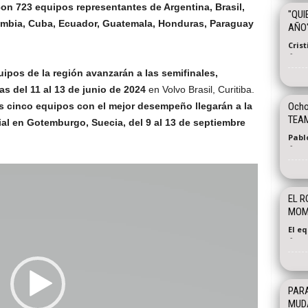
con 723 equipos representantes de Argentina, Brasil,
"QUI
ombia, Cuba, Ecuador, Guatemala, Honduras, Paraguay
AÑO
Cris
-
uipos de la región avanzarán a las semifinales,
s del 11 al 13 de junio de 2024
en Volvo Brasil, Curitiba.
s cinco equipos con el mejor desempeño llegarán a la
Ocho
TEA
ial en Gotemburgo, Suecia, del 9 al 13 de septiembre
Pablo
-
EL R
MOME
El e
-
PARA
MUDA