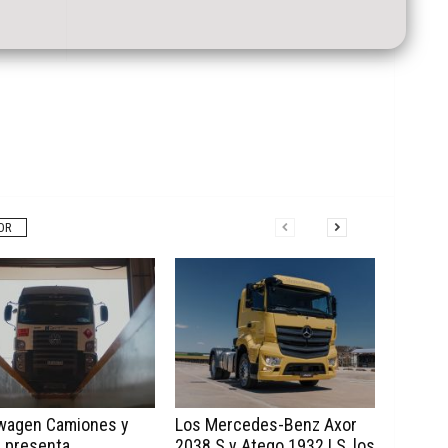
OR
wagen Camiones y
Los Mercedes-Benz Axor
 presenta
2038 S y Atego 1932 LS, los