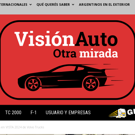
TERNACIONALES
QUÉ QUERÉS SABER
ARGENTINOS EN EL EXTERIOR
TC 2000
F-1
USUARIO Y EMPRESAS
 en VISTA 2024 de Volvo Trucks