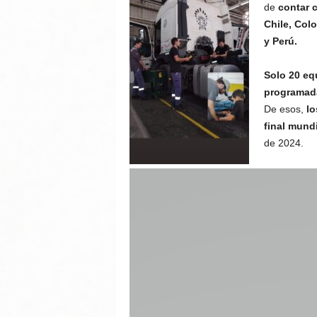
de
contar 
Chile, Col
y Perú.
Solo 20 eq
programada
De esos,
lo
final mund
de 2024.
Reproductor
de
vídeo