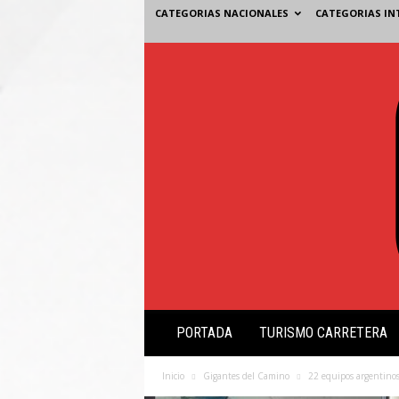
CATEGORIAS NACIONALES
CATEGORIAS IN
V
PORTADA
TURISMO CARRETERA
i
s
i
Inicio
Gigantes del Camino
22 equipos argentinos
ó