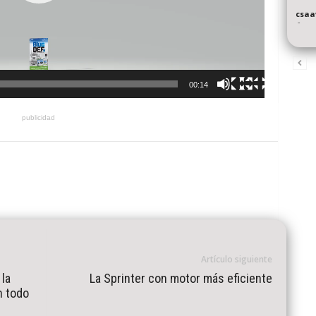
csaa
-
00:14
publicidad
Artículo siguiente
 la
La Sprinter con motor más eficiente
n todo