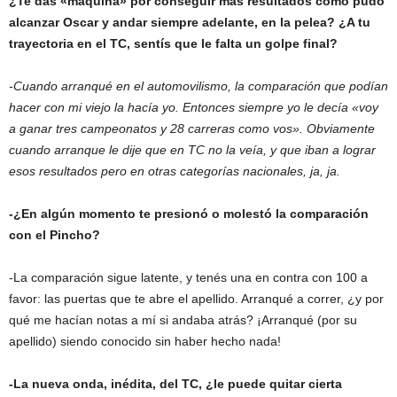
¿Te das «máquina» por conseguir más resultados como pudo
alcanzar Oscar y andar siempre adelante, en la pelea? ¿A tu
trayectoria en el TC, sentís que le falta un golpe final?
-Cuando arranqué en el automovilismo, la comparación que podían
hacer con mi viejo la hacía yo. Entonces siempre yo le decía «voy
a ganar tres campeonatos y 28 carreras como vos». Obviamente
cuando arranque le dije que en TC no la veía, y que iban a lograr
esos resultados pero en otras categorías nacionales, ja, ja.
-¿En algún momento te presionó o molestó la comparación
con el Pincho?
-La comparación sigue latente, y tenés una en contra con 100 a
favor: las puertas que te abre el apellido. Arranqué a correr, ¿y por
qué me hacían notas a mí si andaba atrás? ¡Arranqué (por su
apellido) siendo conocido sin haber hecho nada!
-La nueva onda, inédita, del TC, ¿le puede quitar cierta