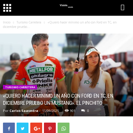
Inicio
Turismo Carretera
«Quiero hacer mínimo un año con Ford en TC, en
diciembre pruebo...
TURISMO CARRETERA
«QUIERO HACER MÍNIMO UN AÑO CON FORD EN TC, EN
DICIEMBRE PRUEBO UN MUSTANG». EL PINCHITO
Por
Carlos Saavedra
-
11/09/2025
901
0