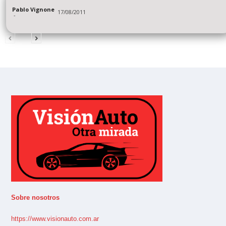
Pablo Vignone
17/08/2011
-
Sobre nosotros
https://www.visionauto.com.ar