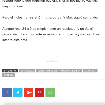
resistir
todo lo que Hamilton pudiera: si eran posible 70 vueltas,
mejor todavía.
Pero el inglés
no resistió ni una curva
. Y Max siguió sumando.
Aunque real, 24 a 0 es simplemente un resultado (y un título)
provocativo. Lo importante es
entender lo que hay debajo
. Eso
intenta esta nota.
publicidad
ETIQUETAS
DESTACADA
LEWIS HAMILTON
MAX VERSTAPPEN
MERCEDES
REDBULL