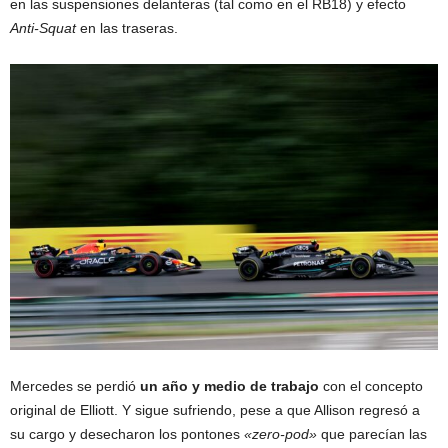
en las suspensiones delanteras (tal como en el RB18) y efecto
Anti-Squat
en las traseras.
Mercedes se perdió
un año y medio de trabajo
con el concepto
original de Elliott. Y sigue sufriendo, pese a que Allison regresó a
su cargo y desecharon los pontones
«zero-pod»
que parecían las