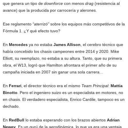
que genera un tipo de
downforce
con menos
drag
(resistencia al
avance) que la producida por carrocería y alerones.
Ese reglamento
“aterrizó”
sobre los equipos más competitivos de la
Fórmula 1. ¿Y qué efecto tuvo?
En
Mercedes
ya no estaba
James Allison
, el cerebro técnico que
había concebido los chasis campeones entre 2014 y 2020. Mike
Elliott, su reemplazo, no estaba a su altura. Tanto, que su primera
obra, el W13, logró que Hamilton afrontara el primer año de su
campaña iniciada en 2007 sin ganar una sola carrera…
En
Ferrari
, el director técnico era el mismo
Team Principal
:
Mattia
Binotto
. Pero el ingeniero suizo es un especialista en motores, no
en chasis. El verdadero especialista, Enrico Cardile, tampoco es un
dechado.
En
RedBull
lo estaba esperando con los brazos abiertos
Adrian
Newey
. Es un
gurú
de la aerodinámica, lo que ya era una ventaja