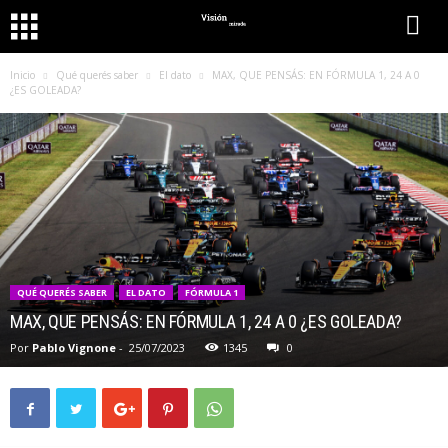
Inicio
Qué querés saber
El dato
MAX, QUE PENSÁS: EN FÓRMULA 1, 24 A 0
¿ES GOLEADA?
QUÉ QUERÉS SABER
EL DATO
FÓRMULA 1
MAX, QUE PENSÁS: EN FÓRMULA 1, 24 A 0 ¿ES GOLEADA?
Por
Pablo Vignone
-
25/07/2023
1345
0