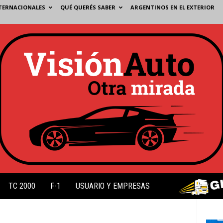
TERNACIONALES
QUÉ QUERÉS SABER
ARGENTINOS EN EL EXTERIOR
TC 2000
F-1
USUARIO Y EMPRESAS