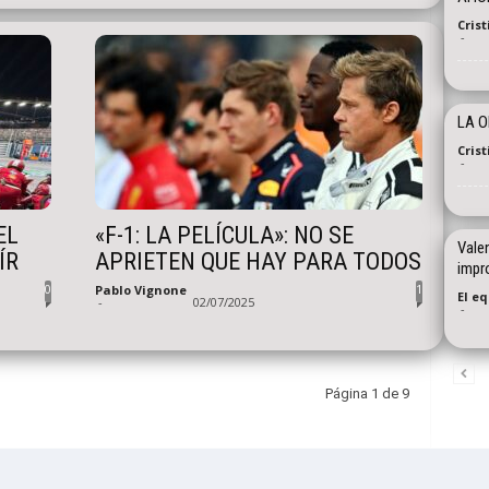
Cris
-
LA O
Cris
-
EL
«F-1: LA PELÍCULA»: NO SE
Valen
ÍR
APRIETEN QUE HAY PARA TODOS
impr
0
1
Pablo Vignone
El e
-
02/07/2025
-
Página 1 de 9