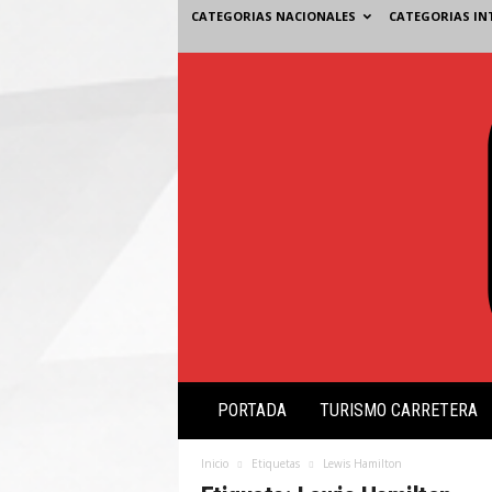
CATEGORIAS NACIONALES
CATEGORIAS IN
V
PORTADA
TURISMO CARRETERA
i
s
i
Inicio
Etiquetas
Lewis Hamilton
ó