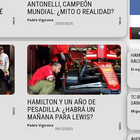
ANTONELLI, CAMPEÓN
É
MUNDIAL: ¿MITO O REALIDAD?
0
0
Pablo Vignone
-
23/03/2026
HAM
RACI
El e
-
TC R
HAMILTON Y UN AÑO DE
SAN
PESADILLA: ¿HABRÁ UN
1
Migu
-
MAÑANA PARA LEWIS?
1
Pablo Vignone
-
09/12/2025
AHOR