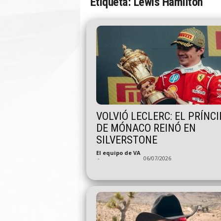
Etiqueta: Lewis Hamilton
n
A
u
t
o
VOLVIÓ LECLERC: EL PRÍNCI
DE MÓNACO REINÓ EN
SILVERSTONE
El equipo de VA
-
06/07/2026