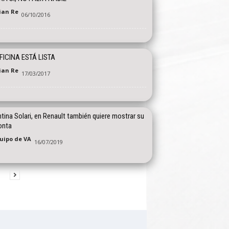
tian Re
06/10/2016
FICINA ESTÁ LISTA
tian Re
17/03/2017
tina Solari, en Renault también quiere mostrar su
onta
quipo de VA
16/07/2019