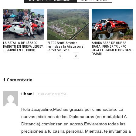
LA BATALLA DE LÁZARO
El TCR South America
AHORA SABE DE QUE SE
BAINOTTI EN NUEVA JERSEY
reemplaza la Añapa por el
TRATA. PRIMER TRIUNFO
TERMINÓ EN EL PODIO
Fernet con Coca
PARA EL PROMETEDOR SAMI
PAJARI
1 Comentario
Ilhami
11/03/2012 at 07:51
Hola Jacqueline,Muchas gracias por cmiunocarte. La
nuevas ediciones de las Diplomaturas (en modalidad A
Distancia) comienzan en agosto.Enviaremos todas las
precisiones a tu casilla personal. Mientras, te invitamos a