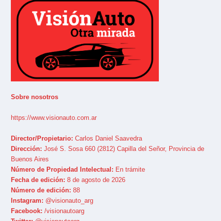
Sobre nosotros
https://www.visionauto.com.ar
Director/Propietario:
Carlos Daniel Saavedra
Dirección:
José S. Sosa 660 (2812) Capilla del Señor, Provincia de
Buenos Aires
Número de Propiedad Intelectual:
En trámite
Fecha de edición:
8 de agosto de 2026
Número de edición:
88
Instagram:
@visionauto_arg
Facebook:
/visionautoarg