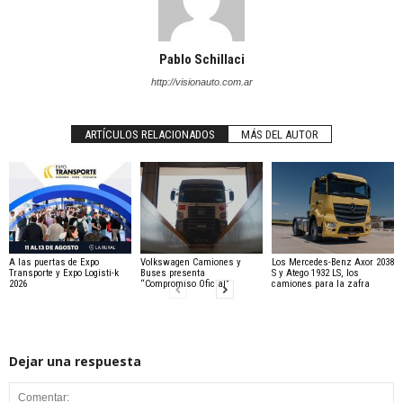
Pablo Schillaci
http://visionauto.com.ar
ARTÍCULOS RELACIONADOS
MÁS DEL AUTOR
A las puertas de Expo
Volkswagen Camiones y
Los Mercedes-Benz Axor 2038
Transporte y Expo Logisti-k
Buses presenta
S y Atego 1932 LS, los
2026
“Compromiso Oficial”
camiones para la zafra
Dejar una respuesta