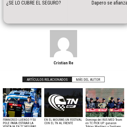
¿SE LO CUBRE EL SEGURO?
Dapero se afianz
Cristian Re
ARTÍCULOS RELACIONADOS
MÁS DEL AUTOR
FRANCISCO LUENGO Y SU
EN EL MOURAS UN FESTIVAL
Domingo del RUS MED Team
POLE PARA ESTIRAR LA
CON EL TN AL FRENTE
en TC PICK UP: ganaron
VENTAJA EN TC MOURAS
Tobías Martínez y Santiago