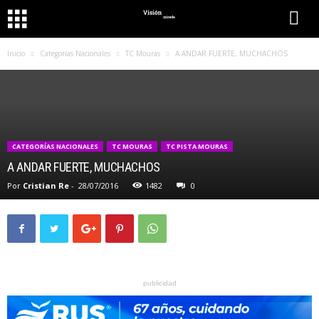
Inicio
Categorías Nacionales
TC Mouras
A ANDAR FUERTE, MUCHACHOS
CATEGORÍAS NACIONALES
TC MOURAS
TC PISTA MOURAS
A ANDAR FUERTE, MUCHACHOS
Por
Cristian Re
-
28/07/2016
1482
0
publicidad