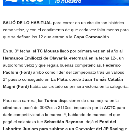
SALIÓ DE LO HABITUAL
para correr en un circuito tan histórico
como veloz, y con el condimento de que cada vez falta menos para
que se definan los 12 que entran a la
Copa Coronación.
En su 9° fecha, el
TC Mouras
llegó por primera vez en el año al
Hermanos Emiliozzi de Olavarría
-retornará en la fecha 12-, un
autódromo veloz y que regala buenas competencias.
Federico
Paoloni (Ford)
arribó como líder del campeonato tras un valioso
2° puesto conseguido en
La Plata
, donde
Juan Tomás Catalán
Magni (Ford)
había concretado su primera victoria en la categoría.
Para esta carrera, los
Torino
dispusieron de una mejora en la
cilindrada -pasó de 3062cc a 3110cc- impuesta por la
ACTC
para
darle competitividad a la marca. Y, hablando de marcas, el que
pegó el volantazo fue
Sebastián Reynoso
, dejó el
Ford del
Laboritto Juniors para subirse a un Chevrolet del JP Racing
e