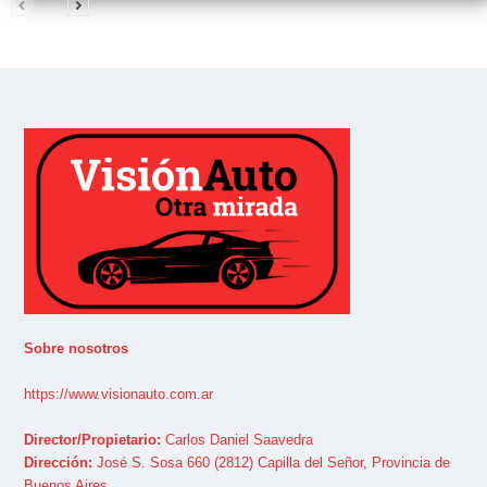
Sobre nosotros
https://www.visionauto.com.ar
Director/Propietario:
Carlos Daniel Saavedra
Dirección:
José S. Sosa 660 (2812) Capilla del Señor, Provincia de
Buenos Aires