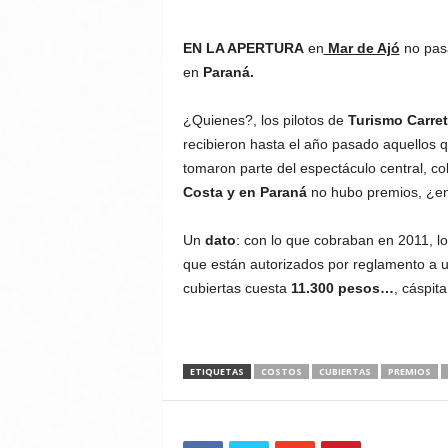
EN LA APERTURA
en
Mar de Ajó
no pasa
en
Paraná.
¿Quienes?, los pilotos de
Turismo Carret
recibieron hasta el año pasado aquellos q
tomaron parte del espectáculo central, c
Costa y en Paraná
no hubo premios, ¿e
Un
dato
: con lo que cobraban en 2011, l
que están autorizados por reglamento a u
cubiertas cuesta
11.300 pesos…
, cáspita
ETIQUETAS
COSTOS
CUBIERTAS
PREMIOS