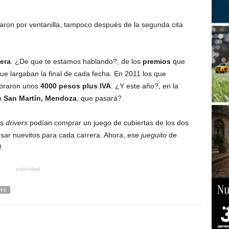
ron por ventanilla, tampoco después de la segunda cita
era
. ¿De que te estamos hablando?, de los
premios
que
ue largaban la final de cada fecha. En 2011 los que
obraron unos
4000 pesos plus IVA
. ¿Y este año?, en la
n
San Martín, Mendoza
, que pasará?.
os
drivers
podían comprar un juego de cubiertas de los dos
sar nuevitos para cada carrera. Ahora, ese
jueguito
de
!.
publicidad
TC