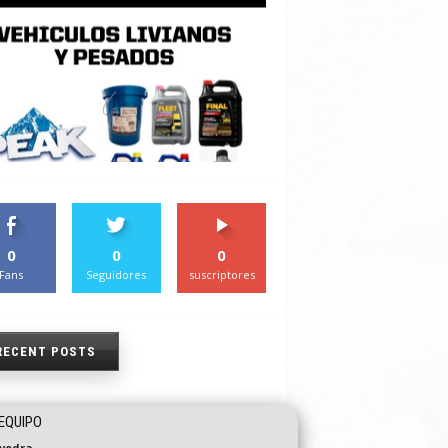
0
0
0
Fans
Seguidores
suscriptores
RECENT POSTS
EQUIPO
vedra