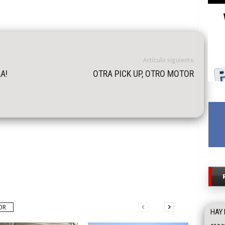
Artículo siguiente
A!
OTRA PICK UP, OTRO MOTOR
OR
HAY 
csaa