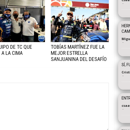
-
HER
CAMP
Migu
-
UIPO DE TC QUE
TOBÍAS MARTÍNEZ FUE LA
 A LA CIMA
MEJOR ESTRELLA
SANJUANINA DEL DESAFÍO
SÍ, 
Cris
-
ENTR
csaa
-