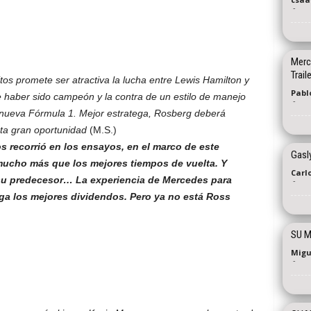
-
Merc
Trail
os promete ser atractiva la lucha entre Lewis Hamilton y
Pablo
de haber sido campeón y la contra de un estilo de manejo
-
 nueva Fórmula 1. Mejor estratega, Rosberg deberá
ta gran oportunidad
(M.S.)
s recorrió en los ensayos, en el marco de este
Gasly
mucho más que los mejores tiempos de vuelta. Y
Carl
su predecesor… La experiencia de Mercedes para
-
aga los mejores dividendos. Pero ya no está Ross
SU M
Migu
-