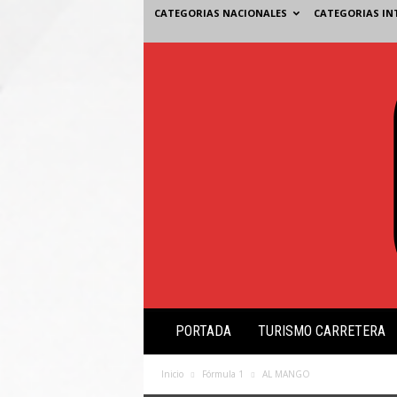
CATEGORIAS NACIONALES
CATEGORIAS IN
V
PORTADA
TURISMO CARRETERA
i
s
i
Inicio
Fórmula 1
AL MANGO
ó