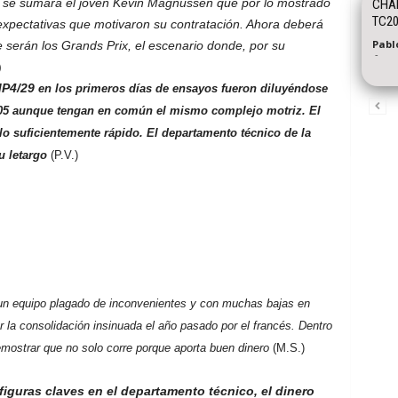
n se sumará el joven Kevin Magnussen que por lo mostrado
CHA
TC20
xpectativas que motivaron su contratación. Ahora deberá
Pabl
 serán los Grands Prix, el escenario donde, por su
-
)
MP4/29
en los primeros días de ensayos fueron diluyéndose
 W05 aunque tengan en común el mismo complejo motriz. El
o suficientemente rápido. El departamento técnico de la
u letargo
(P.V.)
un equipo plagado de inconvenientes y con muchas bajas en
 la consolidación insinuada el año pasado por el francés. Dentro
ostrar que no solo corre porque aporta buen dinero
(M.S.)
figuras claves en el departamento técnico, el dinero