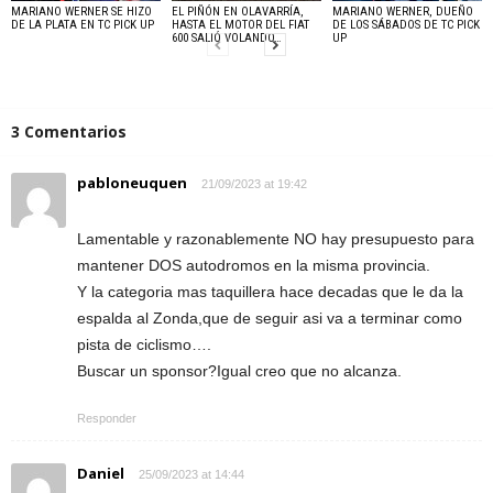
MARIANO WERNER SE HIZO
EL PIÑÓN EN OLAVARRÍA,
MARIANO WERNER, DUEÑO
DE LA PLATA EN TC PICK UP
HASTA EL MOTOR DEL FIAT
DE LOS SÁBADOS DE TC PICK
600 SALIÓ VOLANDO…
UP
3 Comentarios
pabloneuquen
21/09/2023 at 19:42
Lamentable y razonablemente NO hay presupuesto para
mantener DOS autodromos en la misma provincia.
Y la categoria mas taquillera hace decadas que le da la
espalda al Zonda,que de seguir asi va a terminar como
pista de ciclismo….
Buscar un sponsor?Igual creo que no alcanza.
Responder
Daniel
25/09/2023 at 14:44