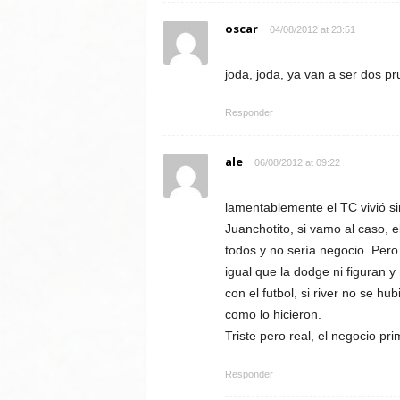
oscar
04/08/2012 at 23:51
joda, joda, ya van a ser dos p
Responder
ale
06/08/2012 at 09:22
lamentablemente el TC vivió sim
Juanchotito, si vamo al caso, el
todos y no sería negocio. Pero
igual que la dodge ni figuran
con el futbol, si river no se h
como lo hicieron.
Triste pero real, el negocio pr
Responder