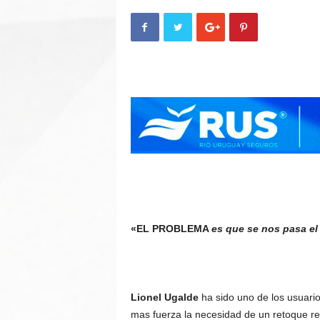
n
A
u
t
o
«EL PROBLEMA
es que se nos pasa e
Lionel Ugalde
ha sido uno de los usuari
mas fuerza la necesidad de un retoque re