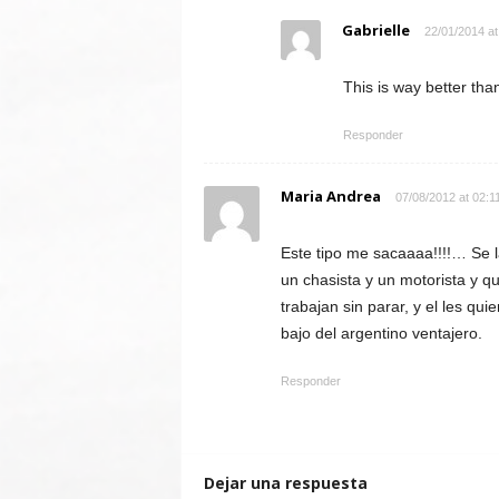
Gabrielle
22/01/2014 at
This is way better tha
Responder
Maria Andrea
07/08/2012 at 02:1
Este tipo me sacaaaa!!!!… Se l
un chasista y un motorista y q
trabajan sin parar, y el les q
bajo del argentino ventajero.
Responder
Dejar una respuesta