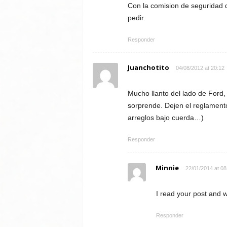
Con la comision de seguridad q
pedir.
Responder
Juanchotito
04/08/2012 at 20:12
Mucho llanto del lado de Ford, 
sorprende. Dejen el reglament
arreglos bajo cuerda…)
Responder
Minnie
22/01/2014 at 08
I read your post and wi
Responder