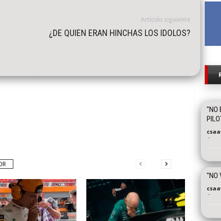
Artículo siguiente
¿DE QUIEN ERAN HINCHAS LOS IDOLOS?
"NO 
PILO
csaa
-
OR
"NO 
csaa
-