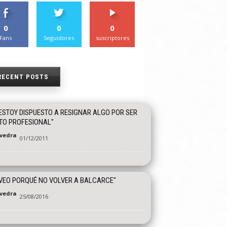
0
0
0
Fans
Seguidores
suscriptores
RECENT POSTS
ESTOY DISPUESTO A RESIGNAR ALGO POR SER
TO PROFESIONAL"
vedra
01/12/2011
VEO PORQUÉ NO VOLVER A BALCARCE"
vedra
25/08/2016