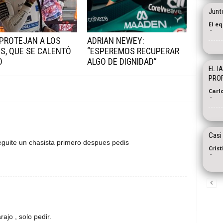
Junto
El e
-
 PROTEJAN A LOS
ADRIAN NEWEY:
S, QUE SE CALENTÓ
“ESPEREMOS RECUPERAR
O
ALGO DE DIGNIDAD”
EL I
PRO
Carl
-
Casi
eguite un chasista primero despues pedis
Cris
-
ajo , solo pedir.