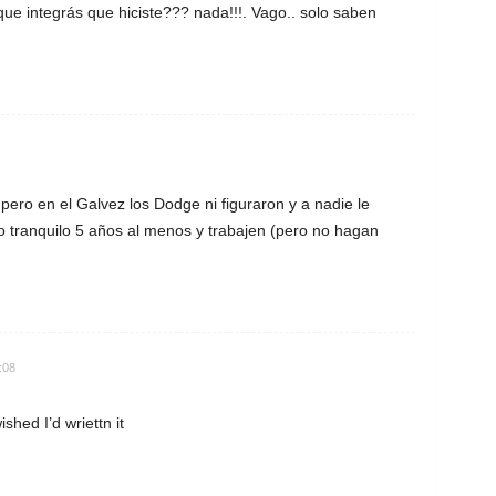
ue integrás que hiciste??? nada!!!. Vago.. solo saben
pero en el Galvez los Dodge ni figuraron y a nadie le
o tranquilo 5 años al menos y trabajen (pero no hagan
:08
shed I’d wriettn it