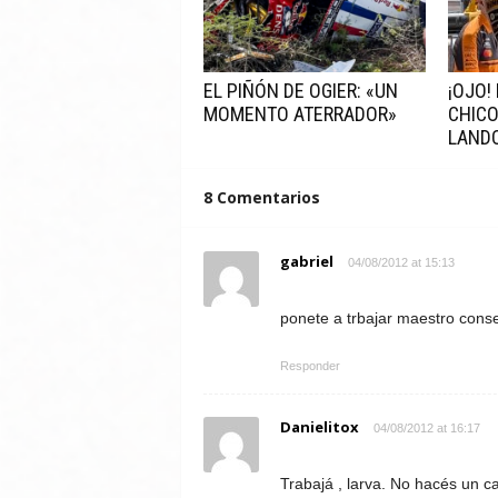
EL PIÑÓN DE OGIER: «UN
¡OJO!
MOMENTO ATERRADOR»
CHICO
LAND
8 Comentarios
gabriel
04/08/2012 at 15:13
ponete a trbajar maestro cons
Responder
Danielitox
04/08/2012 at 16:17
Trabajá , larva. No hacés un car