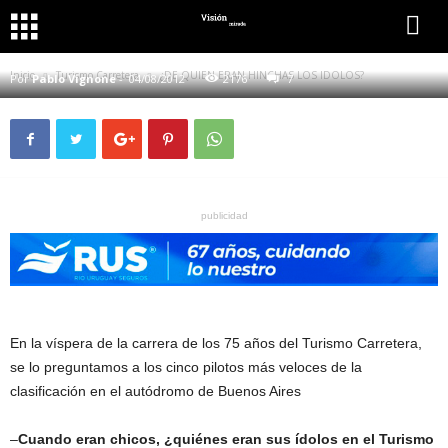
TURISMO CARRETERA
¿DE QUIEN ERAN HINCHAS LOS IDOLOS?
Inicio
Turismo Carretera
¿DE QUIEN ERAN HINCHAS LOS IDOLOS?
Por
Pablo Vignone
-
04/08/2012
2176
7
publicidad
En la víspera de la carrera de los 75 años del Turismo Carretera,
se lo preguntamos a los cinco pilotos más veloces de la
clasificación en el autódromo de Buenos Aires
–
Cuando eran chicos, ¿quiénes eran sus ídolos en el Turismo