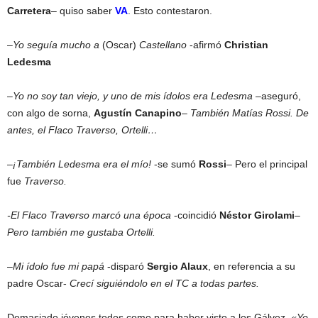
Carretera
– quiso saber
VA
. Esto contestaron.
–
Yo seguía mucho a
(Oscar)
Castellano
-afirmó
Christian
Ledesma
–
Yo no soy tan viejo, y uno de mis ídolos era Ledesma –
aseguró,
con algo de sorna,
Agustín Canapino
–
También Matías Rossi. De
antes, el Flaco Traverso, Ortelli…
–
¡También Ledesma era el mío!
-se sumó
Rossi
– Pero el principal
fue
Traverso.
-El Flaco Traverso marcó una época
-coincidió
Néstor Girolami
–
Pero también me gustaba Ortelli.
–
Mi ídolo fue mi papá
-disparó
Sergio Alaux
, en referencia a su
padre Oscar-
Crecí siguiéndolo en el TC a todas partes.
Demasiado jóvenes todos como para haber visto a los Gálvez.
«Yo