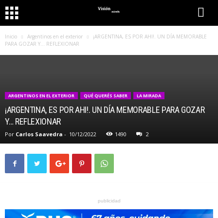
Inicio
Argentinos en el exterior
¡ARGENTINA, ES POR AHI!. UN DÍA MEMORABLE
PARA GOZAR Y… REFLEXIONAR
ARGENTINOS EN EL EXTERIOR
QUÉ QUERÉS SABER
LA MIRADA
¡ARGENTINA, ES POR AHI!. UN DÍA MEMORABLE PARA GOZAR
Y… REFLEXIONAR
Por
Carlos Saavedra
-
10/12/2022
1490
2
publicidad