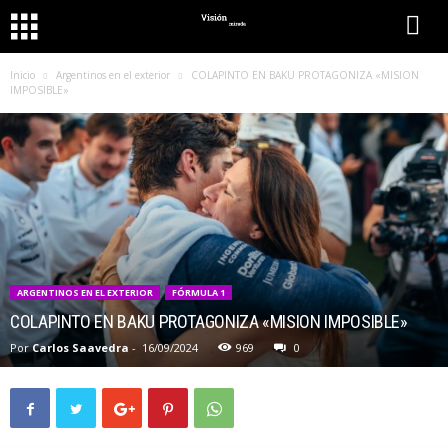
Inicio
Argentinos en el exterior
COLAPINTO EN BAKU PROTAGONIZA «MISION
IMPOSIBLE»
ARGENTINOS EN EL EXTERIOR
FÓRMULA 1
COLAPINTO EN BAKU PROTAGONIZA «MISION IMPOSIBLE»
Por
Carlos Saavedra
-
16/09/2024
969
0