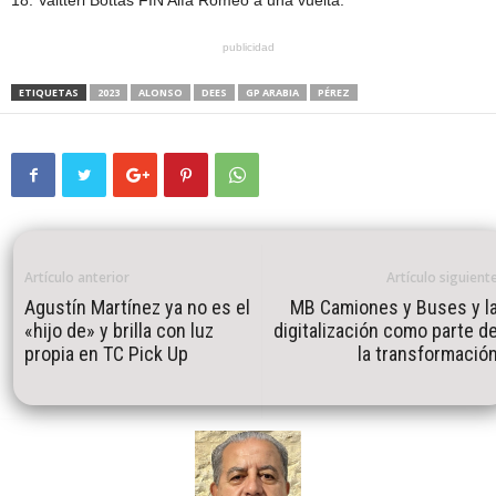
18. Valtteri Bottas FIN Alfa Romeo a una vuelta.
publicidad
ETIQUETAS
2023
ALONSO
DEES
GP ARABIA
PÉREZ
Artículo anterior
Artículo siguient
Agustín Martínez ya no es el
MB Camiones y Buses y l
«hijo de» y brilla con luz
digitalización como parte d
propia en TC Pick Up
la transformació