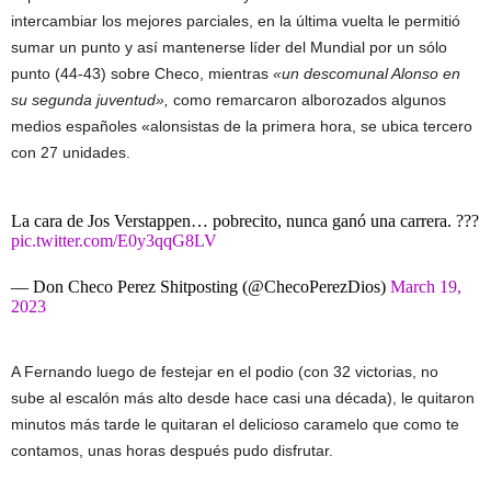
intercambiar los mejores parciales, en la última vuelta le permitió
sumar un punto y así mantenerse líder del Mundial por un sólo
punto (44-43) sobre Checo, mientras
«un descomunal Alonso en
su segunda juventud»,
como remarcaron alborozados algunos
medios españoles «alonsistas de la primera hora, se ubica tercero
con 27 unidades.
La cara de Jos Verstappen… pobrecito, nunca ganó una carrera. ???
pic.twitter.com/E0y3qqG8LV
— Don Checo Perez Shitposting (@ChecoPerezDios)
March 19,
2023
A Fernando luego de festejar en el podio (con 32 victorias, no
sube al escalón más alto desde hace casi una década), le quitaron
minutos más tarde le quitaran el delicioso caramelo que como te
contamos, unas horas después pudo disfrutar.