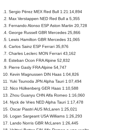
.1. Sergio Pérez MEX Red Bull 1:21:14,894
.2. Max Verstappen NED Red Bull a 5,355
.3. Fernando Alonso ESP Aston Martin 20,728
.4. George Russell GBR Mercedes 25,866
.5. Lewis Hamilton GBR Mercedes 31,065
.6. Carlos Sainz ESP Ferrari 35,876
.7. Charles Leclerc MON Ferrari 43,162
.8. Esteban Ocon FRA Alpine 52,832
.9. Pierre Gasly FRA Alpine 54,747
10. Kevin Magnussen DIN Haas 1:04,826
11. Yuki Tsunoda JPN Alpha Tauri 1:07,494
12. Nico Hülkenberg GER Haas 1:10,588
13. Zhou Guanyu CHN Alfa Romeo 1:16,060
14. Nyck de Vries NED Alpha Tauri 1:17,478
15. Oscar Piastri AUS McLaren 1:25,021
16. Logan Sargeant USA Williams 1:26,293
17. Lando Norris GBR McLaren 1:26,445