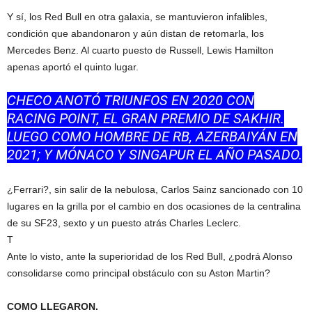
Y sí, los Red Bull en otra galaxia, se mantuvieron infalibles,
condición que abandonaron y aún distan de retomarla, los
Mercedes Benz. Al cuarto puesto de Russell, Lewis Hamilton
apenas aportó el quinto lugar.
CHECO ANOTÓ TRIUNFOS EN 2020 CON
RACING POINT, EL GRAN PREMIO DE SAKHIR.
LUEGO COMO HOMBRE DE RB, AZERBAIYÁN EN
2021; Y MÓNACO Y SINGAPUR EL AÑO PASADO.
¿Ferrari?, sin salir de la nebulosa, Carlos Sainz sancionado con 10
lugares en la grilla por el cambio en dos ocasiones de la centralina
de su SF23, sexto y un puesto atrás Charles Leclerc.
T
Ante lo visto, ante la superioridad de los Red Bull, ¿podrá Alonso
consolidarse como principal obstáculo con su Aston Martin?
COMO LLEGARON.