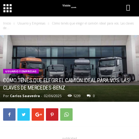
Inicio
Usuario y Empresas
Cómo tenés que elegir el camión ideal para vos. Las claves
de...
USUARIO Y EMPRESAS
CÓMO TENÉS QUE ELEGIR EL CAMIÓN IDEAL PARA VOS. LAS
CLAVES DE MERCEDES-BENZ
Por
Carlos Saavedra
-
02/06/2025
1239
0
publicidad