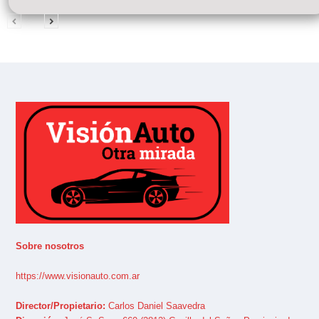
Sobre nosotros
https://www.visionauto.com.ar
Director/Propietario:
Carlos Daniel Saavedra