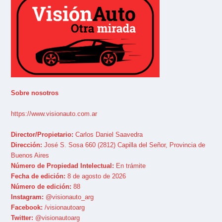
Sobre nosotros
https://www.visionauto.com.ar
Director/Propietario:
Carlos Daniel Saavedra
Dirección:
José S. Sosa 660 (2812) Capilla del Señor, Provincia de
Buenos Aires
Número de Propiedad Intelectual:
En trámite
Fecha de edición:
8 de agosto de 2026
Número de edición:
88
Instagram:
@visionauto_arg
Facebook:
/visionautoarg
Twitter:
@visionautoarg