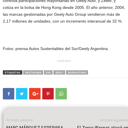
controla participaciones mayoritarias en Geely Auto, y Zeekr, y
cotiza en la bolsa de Hong Kong desde 2005. El año anterior, 2004,
las marcas gestionadas por Geely Auto Group vendieron más de
2,17 millones de unidades, con un incremento interanual de 32 %.
Fotos: prensa Autos Sustentables del Sur/Geely Argentina.
publicidad
ETIQUETAS
DESTACADA
EX5
GEELY
NUEVA ETAPA
Artículo anterior
Artículo siguient
MARC MÁRQUEZ ESPERABA
El Zorro Werner atacó e