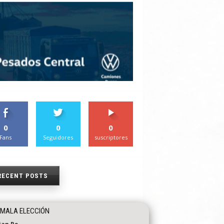
0
0
0
Fans
Seguidores
suscriptores
RECENT POSTS
 MALA ELECCIÓN
tian Re