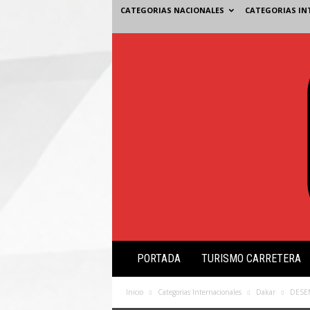
CATEGORIAS NACIONALES
CATEGORIAS IN
V
PORTADA
TURISMO CARRETERA
i
s
i
Inicio
Categorias Internacionales
Dakar
DESE
ó