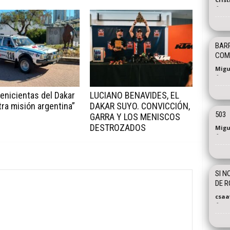
-
BARR
COM
Migu
-
enicientas del Dakar
LUCIANO BENAVIDES, EL
tra misión argentina”
DAKAR SUYO. CONVICCIÓN,
503
GARRA Y LOS MENISCOS
DESTROZADOS
Migu
-
SI N
DE R
csaa
-