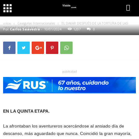
CATEGORIAS INTERNACIONALES
DAKAR
EL DAKAR DESPUÉS DE LA TORTURA DE LAS PIEDRAS, LLEGÓ A
LAS DUNAS
Inicio
Categorias Internacionales
EL DAKAR DESPUÉS DE LA TORTURA DE LAS
PIEDRAS, LLEGÓ A LAS...
Por
Carlos Saavedra
-
10/01/2024
1207
0
publicidad
EN LA QUINTA ETAPA.
La afrontaban los aventureros acercándose al ansiado día de
descanso, más aguardado que nunca. Coincidió la gran mayoría,