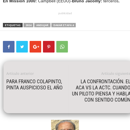
En Mission 1000:
Campbell (EEUU)-
Bruno Jacomy:
terceros
.
publicidad
ETIQUETAS
2024
ANDUJAR
DAKAR ETAPA 4
Artículo anterior
Artículo siguient
PARA FRANCO COLAPINTO,
LA CONFRONTACIÓN. E
PINTA AUSPICIOSO EL AÑO
ACA VS LA ACTC. CUAND
UN PILOTO PIENSA Y HABL
CON SENTIDO COMÚ