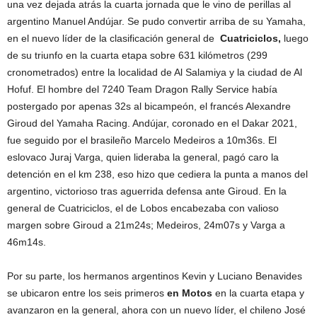
una vez dejada atrás la cuarta jornada que le vino de perillas al
argentino Manuel Andújar. Se pudo convertir arriba de su Yamaha,
en el nuevo líder de la clasificación general de
Cuatriciclos,
luego
de su triunfo en la cuarta etapa sobre 631 kilómetros (299
cronometrados) entre la localidad de Al Salamiya y la ciudad de Al
Hofuf. El hombre del 7240 Team Dragon Rally Service había
postergado por apenas 32s al bicampeón, el francés Alexandre
Giroud del Yamaha Racing. Andújar, coronado en el Dakar 2021,
fue seguido por el brasileño Marcelo Medeiros a 10m36s. El
eslovaco Juraj Varga, quien lideraba la general, pagó caro la
detención en el km 238, eso hizo que cediera la punta a manos del
argentino, victorioso tras aguerrida defensa ante Giroud. En la
general de Cuatriciclos, el de Lobos encabezaba con valioso
margen sobre Giroud a 21m24s; Medeiros, 24m07s y Varga a
46m14s.
Por su parte, los hermanos argentinos Kevin y Luciano Benavides
se ubicaron entre los seis primeros
en Motos
en la cuarta etapa y
avanzaron en la general, ahora con un nuevo líder, el chileno José