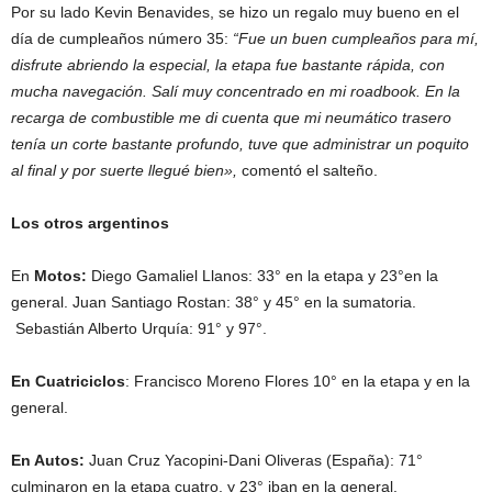
Por su lado Kevin Benavides, se hizo un regalo muy bueno en el
día de cumpleaños número 35:
“Fue un buen cumpleaños para mí,
disfrute abriendo la especial, la etapa fue bastante rápida, con
mucha navegación. Salí muy concentrado en mi roadbook. En la
recarga de combustible me di cuenta que mi neumático trasero
tenía un corte bastante profundo, tuve que administrar un poquito
al final y por suerte llegué bien»,
comentó el salteño.
Los otros argentinos
En
Motos:
Diego Gamaliel Llanos: 33° en la etapa y 23°en la
general. Juan Santiago Rostan: 38° y 45° en la sumatoria.
Sebastián Alberto Urquía: 91° y 97°.
En Cuatriciclos
: Francisco Moreno Flores 10° en la etapa y en la
general.
En
Autos:
Juan Cruz Yacopini-Dani Oliveras (España): 71°
culminaron en la etapa cuatro, y 23° iban en la general.