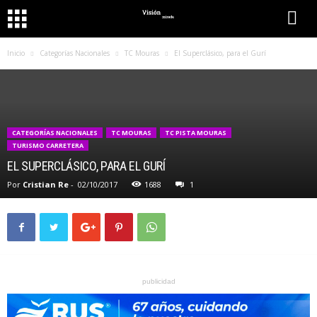
Inicio
Categorías Nacionales
TC Mouras
El Superclásico, para el Gurí
CATEGORÍAS NACIONALES
TC MOURAS
TC PISTA MOURAS
TURISMO CARRETERA
EL SUPERCLÁSICO, PARA EL GURÍ
Por
Cristian Re
-
02/10/2017
1688
1
publicidad