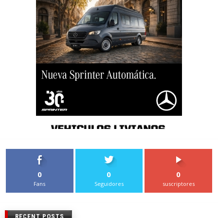
0
0
0
Fans
Seguidores
suscriptores
RECENT POSTS