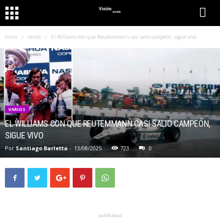
Inicio
Varios
El Williams con que Reutemmann casi salió campeón, sigue vivo
VARIOS
EL WILLIAMS CON QUE REUTEMMANN CASI SALIÓ CAMPEÓN,
SIGUE VIVO
Por
Santiago Barletta
-
13/08/2025
723
0
publicidad